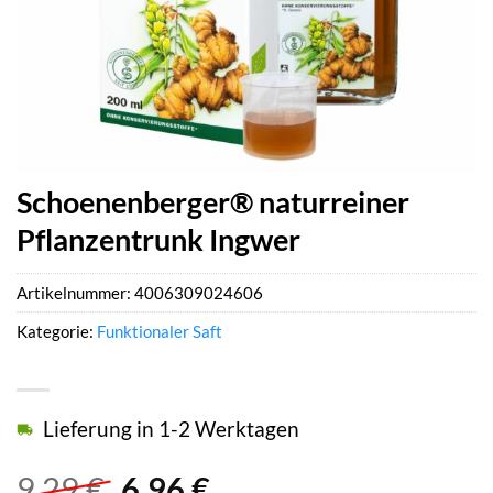
Schoenenberger® naturreiner
Pflanzentrunk Ingwer
Artikelnummer:
4006309024606
Kategorie:
Funktionaler Saft
Lieferung in 1-2 Werktagen
Ursprünglicher
Aktueller
9,29
€
6,96
€