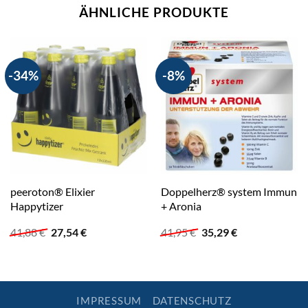
ÄHNLICHE PRODUKTE
-34%
-8%
peeroton® Elixier
Doppelherz® system Immun
Happytizer
+ Aronia
Ursprünglicher
Aktueller
Ursprünglicher
Aktueller
41,88
€
27,54
€
41,95
€
35,29
€
Preis
Preis
Preis
Preis
war:
ist:
war:
ist:
41,88 €
27,54 €.
41,95 €
35,29 €.
IMPRESSUM
DATENSCHUTZ