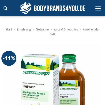
Zum
Inhalt
springen
Start
»
Ernährung
»
Getränke
»
Säfte & Smoothies
»
Funktionaler
Saft
-11%