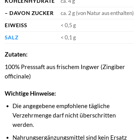
KOHLENHYDRATE
ca. 4 g
– DAVON ZUCKER
ca. 2 g (von Natur aus enthalten)
EIWEISS
< 0,5 g
SALZ
< 0,1 g
Zutaten:
100% Presssaft aus frischem Ingwer (Zingiber
officinale)
Wichtige Hinweise:
Die angegebene empfohlene tägliche
Verzehrmenge darf nicht überschritten
werden.
Nahrungsergänzungsmittel sind kein Ersatz