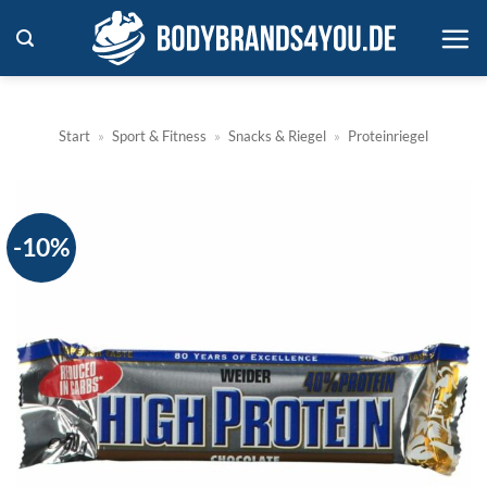
Zum
Inhalt
springen
Start
»
Sport & Fitness
»
Snacks & Riegel
»
Proteinriegel
-10%