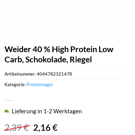
Weider 40 % High Protein Low
Carb, Schokolade, Riegel
Artikelnummer:
4044782321478
Kategorie:
Proteinriegel
Lieferung in 1-2 Werktagen
Ursprünglicher
Aktueller
2,39
€
2,16
€