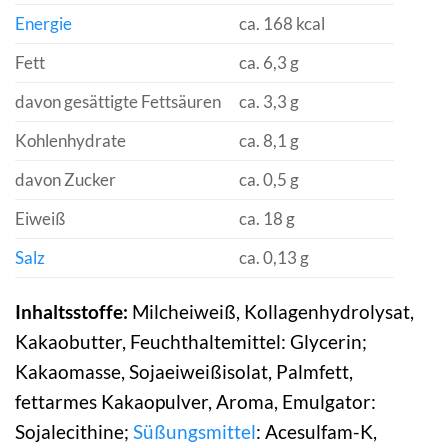
Energie
ca. 168 kcal
Fett
ca. 6,3 g
davon gesättigte Fettsäuren
ca. 3,3 g
Kohlenhydrate
ca. 8,1 g
davon Zucker
ca. 0,5 g
Eiweiß
ca. 18 g
Salz
ca. 0,13 g
Inhaltsstoffe:
Milcheiweiß, Kollagenhydrolysat,
Kakaobutter, Feuchthaltemittel: Glycerin;
Kakaomasse, Sojaeiweißisolat, Palmfett,
fettarmes Kakaopulver, Aroma, Emulgator:
Sojalecithine;
Süßungsmittel
: Acesulfam-K,