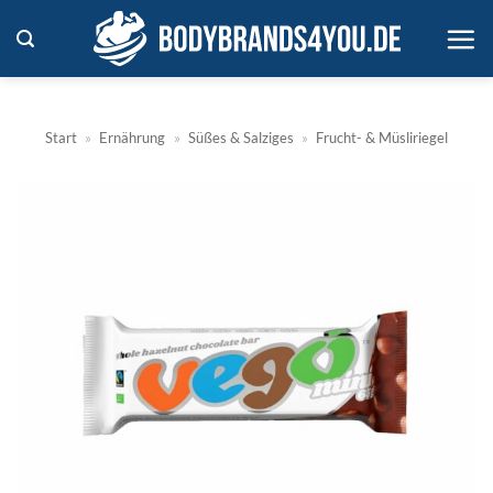
Zum
Inhalt
springen
Start
»
Ernährung
»
Süßes & Salziges
»
Frucht- & Müsliriegel