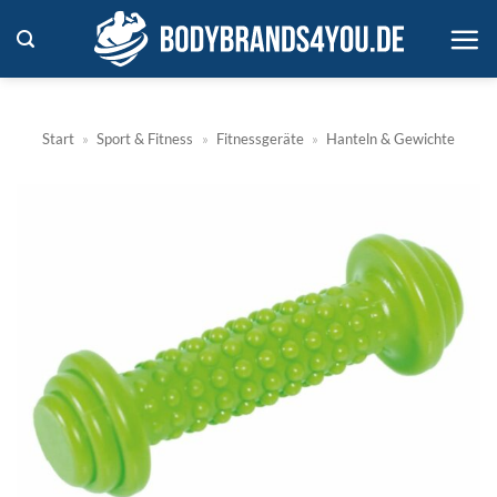
Zum
Inhalt
springen
Start
»
Sport & Fitness
»
Fitnessgeräte
»
Hanteln & Gewichte