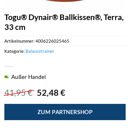
Togu® Dynair® Ballkissen®, Terra,
33 cm
Artikelnummer:
4006226025465
Kategorie:
Balancetrainer
Außer Handel
Ursprünglicher
Aktueller
41,95
€
52,48
€
Preis
Preis
war:
ist:
ZUM PARTNERSHOP
41,95 €
52,48 €.