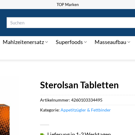
TOP Marken
Suchen
nach:
Mahlzeitenersatz
Superfoods
Masseaufbau
Sterolsan Tabletten
Artikelnummer:
4260103334495
Kategorie:
Appetitzügler & Fettbinder
Lieferung in 1-2 Werktagen