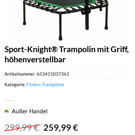
Sport-Knight® Trampolin mit Griff,
höhenverstellbar
Artikelnummer:
653415037361
Kategorie:
Fitness Trampoline
Außer Handel
Ursprünglicher
Aktueller
299,99
€
259,99
€