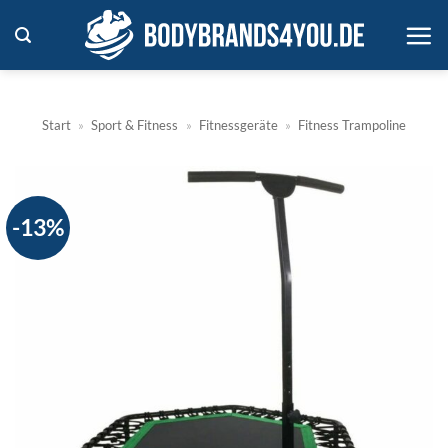
Zum
Inhalt
springen
Start
»
Sport & Fitness
»
Fitnessgeräte
»
Fitness Trampoline
-13%