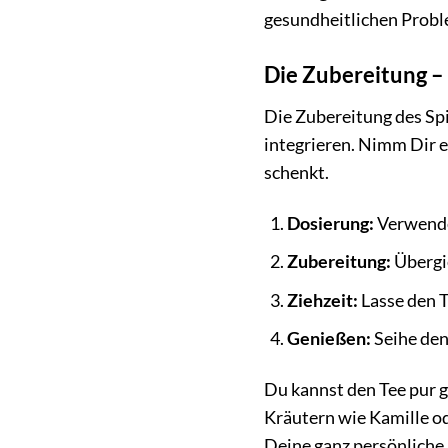
gesundheitlichen Probl
Die Zubereitung –
Die Zubereitung des Spi
integrieren. Nimm Dir e
schenkt.
Dosierung:
Verwende 
Zubereitung:
Übergi
Ziehzeit:
Lasse den T
Genießen:
Seihe den
Du kannst den Tee pur 
Kräutern wie Kamille od
Deine ganz persönliche 