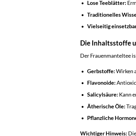
Lose Teeblätter:
Ermö
Traditionelles Wiss
Vielseitig einsetzbar
Die Inhaltsstoffe 
Der Frauenmanteltee ist 
Gerbstoffe:
Wirken a
Flavonoide:
Antioxid
Salicylsäure:
Kann e
Ätherische Öle:
Trag
Pflanzliche Hormon
Wichtiger Hinweis:
Die