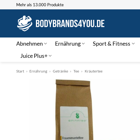
Zum
Mehr als 13.000 Produkte
Inhalt
springen
Abnehmen
Ernährung
Sport & Fitness
Juice Plus+
Start
»
Ernährung
»
Getränke
»
Tee
»
Kräutertee