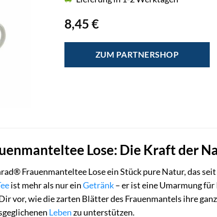
8,45
€
ZUM PARTNERSHOP
uenmanteltee Lose: Die Kraft der N
rad® Frauenmanteltee Lose ein Stück pure Natur, das seit
Tee
ist mehr als nur ein
Getränk
– er ist eine Umarmung für
l Dir vor, wie die zarten Blätter des Frauenmantels ihre ga
sgeglichenen
Leben
zu unterstützen.