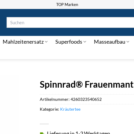
TOP Marken
Suchen
nach:
Mahlzeitenersatz
Superfoods
Masseaufbau
Spinnrad® Frauenmante
Artikelnummer:
4260323540652
Kategorie:
Kräutertee
Lieferung in 1-2 Werktagen