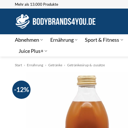
Zum
Mehr als 13.000 Produkte
Inhalt
springen
Abnehmen
Ernährung
Sport & Fitness
Juice Plus+
Start
»
Ernährung
»
Getränke
»
Getränkesirup & -zusätze
-12%