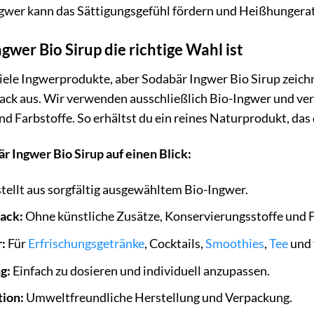
gwer kann das Sättigungsgefühl fördern und Heißhungerat
er Bio Sirup die richtige Wahl ist
iele Ingwerprodukte, aber Sodabär Ingwer Bio Sirup zeichn
ck aus. Wir verwenden ausschließlich Bio-Ingwer und verz
d Farbstoffe. So erhältst du ein reines Naturprodukt, da
r Ingwer Bio Sirup auf einen Blick:
ellt aus sorgfältig ausgewähltem Bio-Ingwer.
ack:
Ohne künstliche Zusätze, Konservierungsstoffe und F
:
Für
Erfrischungsgetränke
, Cocktails,
Smoothies
,
Tee
und 
g:
Einfach zu dosieren und individuell anzupassen.
ion:
Umweltfreundliche Herstellung und Verpackung.