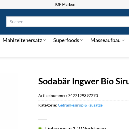
TOP Marken
Suchen
nach:
Mahlzeitenersatz
Superfoods
Masseaufbau
Sodabär Ingwer Bio Sir
Artikelnummer:
7427129397270
Kategorie:
Getränkesirup & -zusätze
Lieferung in 1-2 Werktagen