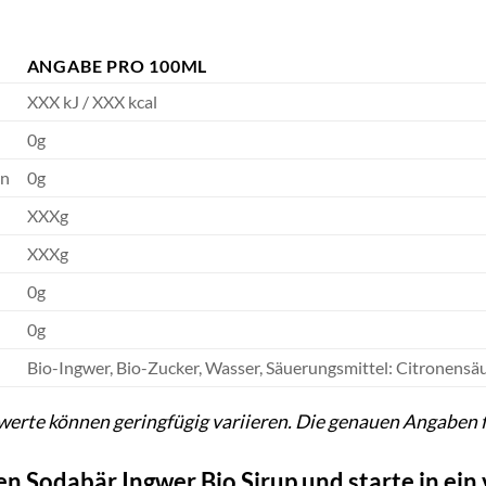
ANGABE PRO 100ML
XXX kJ / XXX kcal
0g
en
0g
XXXg
XXXg
0g
0g
Bio-Ingwer, Bio-Zucker, Wasser, Säuerungsmittel: Citronensä
werte können geringfügig variieren. Die genauen Angaben f
nen Sodabär Ingwer Bio Sirup und starte in ein 