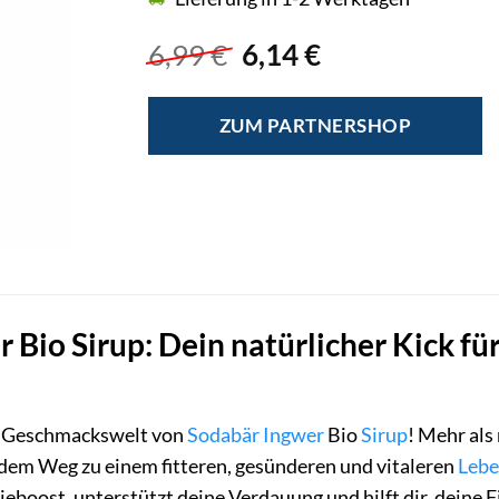
Ursprünglicher
Aktueller
6,99
€
6,14
€
Preis
Preis
war:
ist:
ZUM PARTNERSHOP
6,99 €
6,14 €.
Bio Sirup: Dein natürlicher Kick für
de Geschmackswelt von
Sodabär
Ingwer
Bio
Sirup
! Mehr als 
f dem Weg zu einem fitteren, gesünderen und vitaleren
Leb
eboost, unterstützt deine Verdauung und hilft dir, deine F