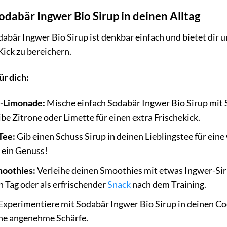
Sodabär Ingwer Bio Sirup in deinen Alltag
är Ingwer Bio Sirup ist denkbar einfach und bietet dir u
ick zu bereichern.
ür dich:
r-Limonade:
Mische einfach Sodabär Ingwer Bio Sirup mit 
be Zitrone oder Limette für einen extra Frischekick.
Tee:
Gib einen Schuss Sirup in deinen Lieblingstee für e
t ein Genuss!
moothies:
Verleihe deinen Smoothies mit etwas Ingwer-Siru
n Tag oder als erfrischender
Snack
nach dem Training.
Experimentiere mit Sodabär Ingwer Bio Sirup in deinen Coc
ine angenehme Schärfe.