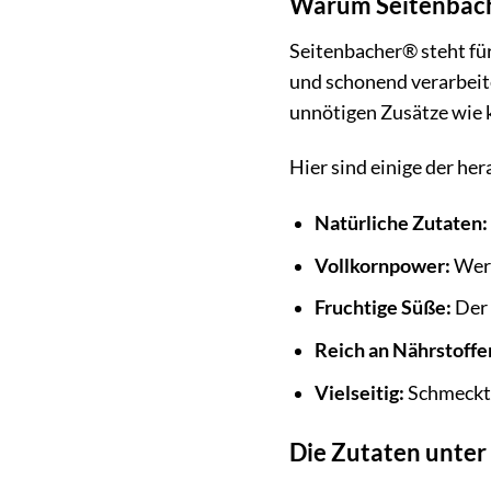
Warum Seitenbache
Seitenbacher® steht für
und schonend verarbeite
unnötigen Zusätze wie k
Hier sind einige der he
Natürliche Zutaten:
Vollkornpower:
Wert
Fruchtige Süße:
Der 
Reich an Nährstoffe
Vielseitig:
Schmeckt p
Die Zutaten unter 