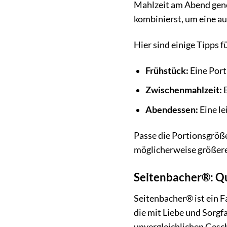
Mahlzeit am Abend geno
kombinierst, um eine a
Hier sind einige Tipps f
Frühstück:
Eine Port
Zwischenmahlzeit:
E
Abendessen:
Eine le
Passe die Portionsgröße
möglicherweise größer
Seitenbacher®: Qu
Seitenbacher® ist ein 
die mit Liebe und Sorgf
unvergleichlichen Gesch