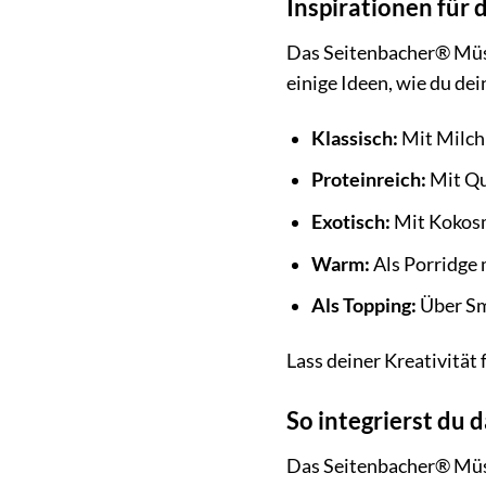
Inspirationen für
Das Seitenbacher® Müsli
einige Ideen, wie du de
Klassisch:
Mit Milch 
Proteinreich:
Mit Qu
Exotisch:
Mit Kokosm
Warm:
Als Porridge 
Als Topping:
Über Sm
Lass deiner Kreativität
So integrierst du 
Das Seitenbacher® Müsli