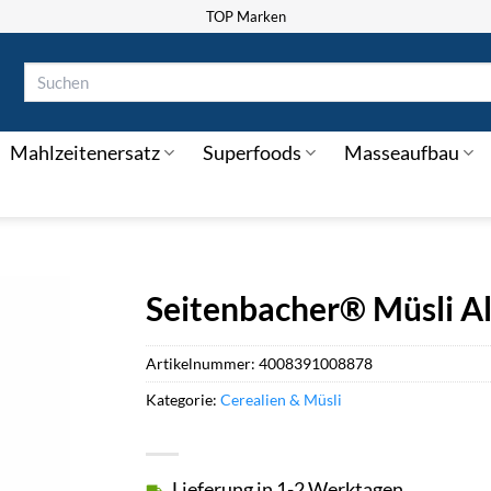
TOP Marken
Suchen
nach:
Mahlzeitenersatz
Superfoods
Masseaufbau
Seitenbacher® Müsli A
Artikelnummer:
4008391008878
Kategorie:
Cerealien & Müsli
Lieferung in 1-2 Werktagen