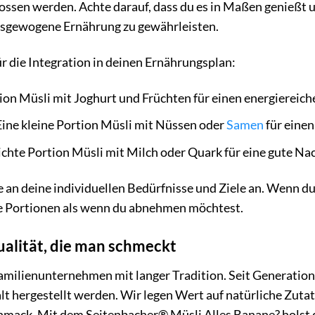
ssen werden. Achte darauf, dass du es in Maßen genießt 
usgewogene Ernährung zu gewährleisten.
ür die Integration in deinen Ernährungsplan:
ion Müsli mit Joghurt und Früchten für einen energiereiche
ine kleine Portion Müsli mit Nüssen oder
Samen
für einen
ichte Portion Müsli mit Milch oder Quark für eine gute Na
 an deine individuellen Bedürfnisse und Ziele an. Wenn 
e Portionen als wenn du abnehmen möchtest.
alität, die man schmeckt
Familienunternehmen mit langer Tradition. Seit Generatio
alt hergestellt werden. Wir legen Wert auf natürliche Zut
mack. Mit dem Seitenbacher® Müsli Alles Banane? holst du