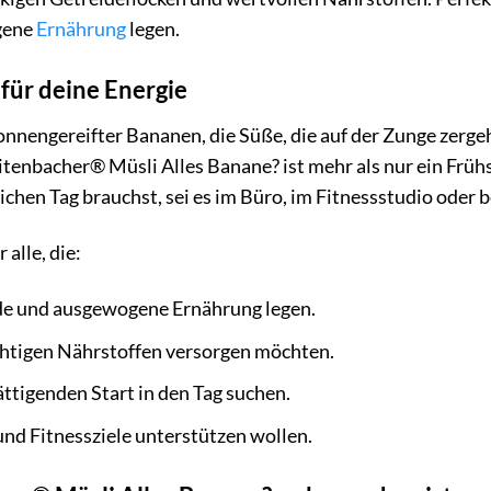
gene
Ernährung
legen.
 für deine Energie
 sonnengereifter Bananen, die Süße, die auf der Zunge zerg
tenbacher® Müsli Alles Banane? ist mehr als nur ein Frühstüc
eichen Tag brauchst, sei es im Büro, im Fitnessstudio oder
 alle, die:
de und ausgewogene Ernährung legen.
chtigen Nährstoffen versorgen möchten.
ättigenden Start in den Tag suchen.
nd Fitnessziele unterstützen wollen.