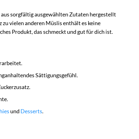
 aus sorgfältig ausgewählten Zutaten hergestellt
 zu vielen anderen Müslis enthält es keine
hes Produkt, das schmeckt und gut für dich ist.
rarbeitet.
anganhaltendes Sättigungsgefühl.
Zuckerzusatz.
nte.
hies
und
Desserts
.