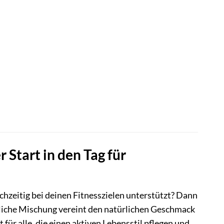
 Start in den Tag für
hzeitig bei deinen Fitnesszielen unterstützt? Dann
stliche Mischung vereint den natürlichen Geschmack
für alle, die einen aktiven Lebensstil pflegen und