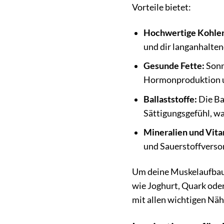
Vorteile bietet:
Hochwertige Kohle
und dir langanhalten
Gesunde Fette:
Sonn
Hormonproduktion un
Ballaststoffe:
Die Ba
Sättigungsgefühl, wa
Mineralien und Vita
und Sauerstoffversor
Um deine Muskelaufbau-
wie Joghurt, Quark oder
mit allen wichtigen Näh