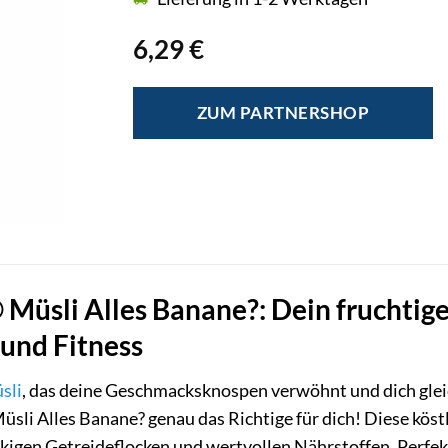
6,29
€
ZUM PARTNERSHOP
Müsli Alles Banane?: Dein fruchtiger
und Fitness
sli
, das deine Geschmacksknospen verwöhnt und dich gleic
üsli Alles Banane? genau das Richtige für dich! Diese kö
kigen Getreideflocken und wertvollen Nährstoffen. Perfekt 