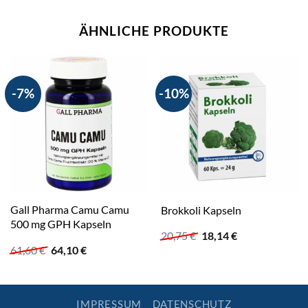
ÄHNLICHE PRODUKTE
-7%
-10%
Gall Pharma Camu Camu
Brokkoli Kapseln
500 mg GPH Kapseln
Ursprünglicher
Aktueller
20,75
€
18,14
€
Preis
Preis
Ursprünglicher
Aktueller
61,60
€
64,10
€
war:
ist:
Preis
Preis
20,75 €
18,14 €.
war:
ist:
61,60 €
64,10 €.
IMPRESSUM
DATENSCHUTZ