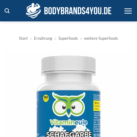
Zum
Inhalt
springen
Start
»
Ernährung
»
Superfoods
»
weitere Superfoods