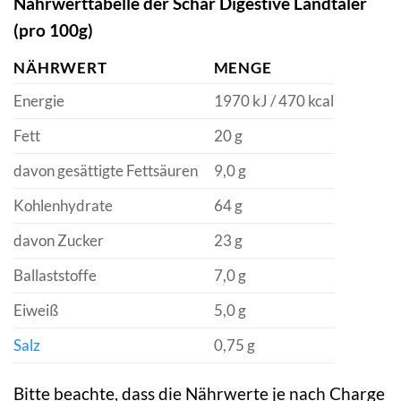
Nährwerttabelle der Schär Digestive Landtaler
(pro 100g)
NÄHRWERT
MENGE
Energie
1970 kJ / 470 kcal
Fett
20 g
davon gesättigte Fettsäuren
9,0 g
Kohlenhydrate
64 g
davon Zucker
23 g
Ballaststoffe
7,0 g
Eiweiß
5,0 g
Salz
0,75 g
Bitte beachte, dass die Nährwerte je nach Charge