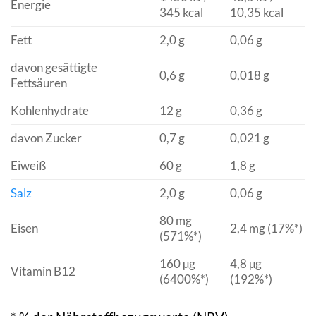
Energie
345 kcal
10,35 kcal
Fett
2,0 g
0,06 g
davon gesättigte
0,6 g
0,018 g
Fettsäuren
Kohlenhydrate
12 g
0,36 g
davon Zucker
0,7 g
0,021 g
Eiweiß
60 g
1,8 g
Salz
2,0 g
0,06 g
80 mg
Eisen
2,4 mg (17%*)
(571%*)
160 µg
4,8 µg
Vitamin B12
(6400%*)
(192%*)