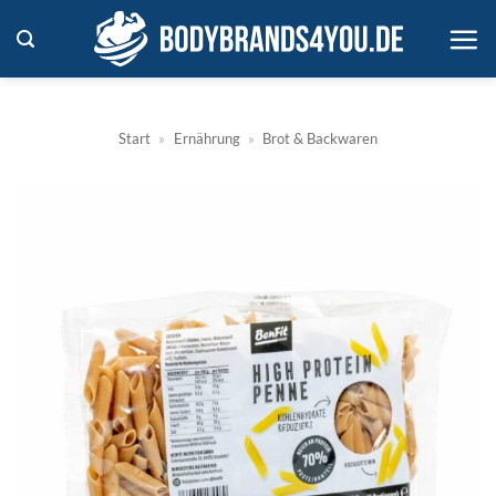
Zum
Inhalt
springen
Start
»
Ernährung
»
Brot & Backwaren