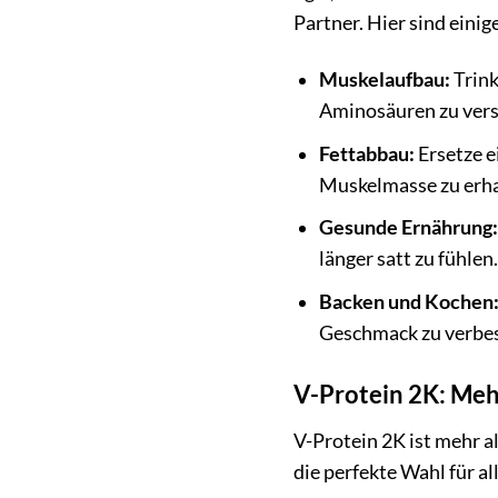
Partner. Hier sind einig
Muskelaufbau:
Trink
Aminosäuren zu vers
Fettabbau:
Ersetze e
Muskelmasse zu erha
Gesunde Ernährung:
länger satt zu fühlen.
Backen und Kochen
Geschmack zu verbes
V-Protein 2K: Mehr
V-Protein 2K ist mehr al
die perfekte Wahl für al