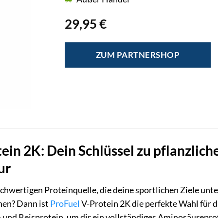
29,95
€
ZUM PARTNERSHOP
ein 2K: Dein Schlüssel zu pflanzli
ur
ochwertigen Proteinquelle, die deine sportlichen Ziele u
hen? Dann ist
ProFuel
V-Protein 2K die perfekte Wahl für d
 und Reisprotein, um dir ein vollständiges Aminosäurepro