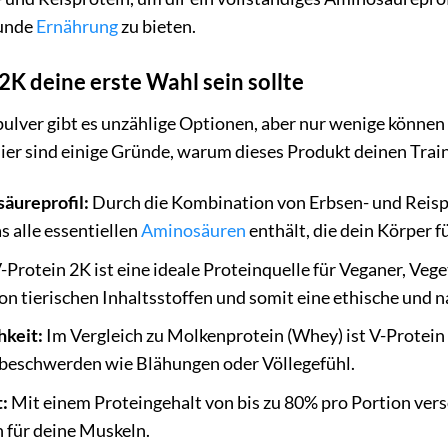
sunde
Ernährung
zu bieten.
K deine erste Wahl sein sollte
pulver gibt es unzählige Optionen, aber nur wenige können 
ier sind einige Gründe, warum dieses Produkt deinen Trai
äureprofil:
Durch die Kombination von Erbsen- und Reispr
s alle essentiellen
Aminosäuren
enthält, die dein Körper 
-Protein 2K ist eine ideale Proteinquelle für Veganer, Vege
von tierischen Inhaltsstoffen und somit eine ethische und 
hkeit:
Im Vergleich zu Molkenprotein (Whey) ist V-Protein 
eschwerden wie Blähungen oder Völlegefühl.
:
Mit einem Proteingehalt von bis zu 80% pro Portion vers
 für deine Muskeln.