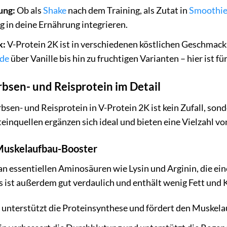
ung:
Ob als
Shake
nach dem Training, als Zutat in
Smoothie
tig in deine Ernährung integrieren.
k:
V-Protein 2K ist in verschiedenen köstlichen Geschmacks
de
über Vanille bis hin zu fruchtigen Varianten – hier ist 
rbsen- und Reisprotein im Detail
sen- und Reisprotein in V-Protein 2K ist kein Zufall, son
einquellen ergänzen sich ideal und bieten eine Vielzahl vo
Muskelaufbau-Booster
 an essentiellen Aminosäuren wie Lysin und Arginin, die e
s ist außerdem gut verdaulich und enthält wenig Fett und
 unterstützt die Proteinsynthese und fördert den Muskela