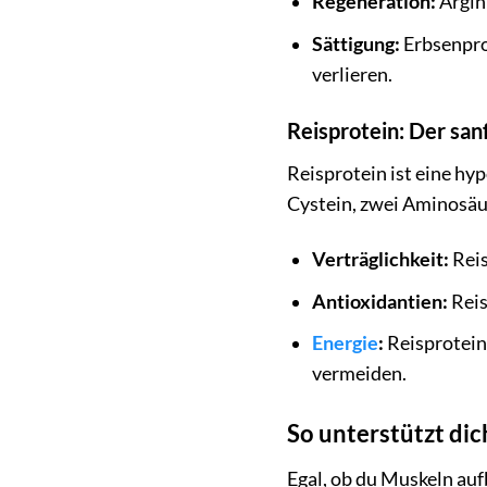
Regeneration:
Argin
Sättigung:
Erbsenprot
verlieren.
Reisprotein: Der san
Reisprotein ist eine hyp
Cystein, zwei Aminosäur
Verträglichkeit:
Reis
Antioxidantien:
Reis
Energie
:
Reisprotein 
vermeiden.
So unterstützt dic
Egal, ob du Muskeln auf