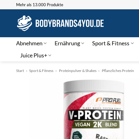
Zum
Mehr als 13.000 Produkte
Inhalt
springen
Abnehmen
Ernährung
Sport & Fitness
Juice Plus+
Start
»
Sport & Fitness
»
Proteinpulver & Shakes
»
Pflanzliches Protein