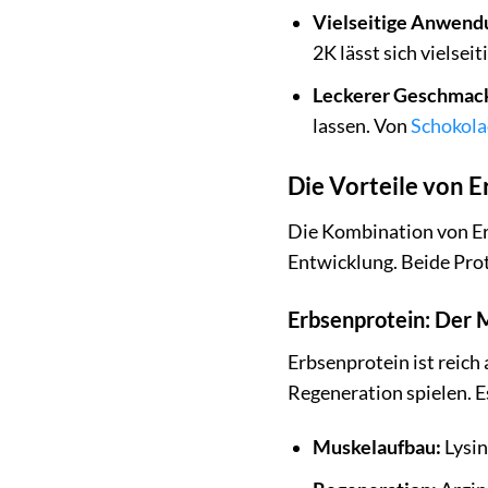
Vielseitige Anwend
2K lässt sich vielsei
Leckerer Geschmac
lassen. Von
Schokola
Die Vorteile von E
Die Kombination von Erb
Entwicklung. Beide Prot
Erbsenprotein: Der 
Erbsenprotein ist reich
Regeneration spielen. E
Muskelaufbau:
Lysin