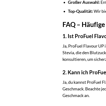
Großer Auswahl:
Ent
Top-Qualität:
Wir bie
FAQ – Häufige
1. Ist ProFuel Fla
Ja, ProFuel Flavour UP i
Stevia, die den Blutzuc
konsultieren, um sicher
2. Kann ich ProFu
Ja, du kannst ProFuel F
Geschmack. Beachte jed
Geschmack an.