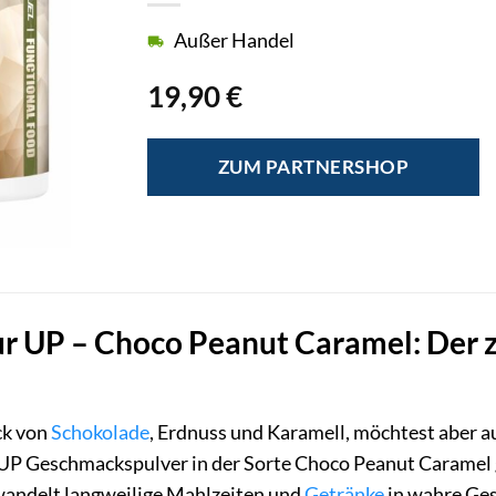
Außer Handel
19,90
€
ZUM PARTNERSHOP
r UP – Choco Peanut Caramel: Der z
ck von
Schokolade
, Erdnuss und Karamell, möchtest aber a
UP Geschmackspulver in der Sorte Choco Peanut Caramel ge
andelt langweilige Mahlzeiten und
Getränke
in wahre Ges