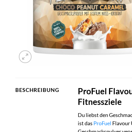
ProFuel Flavou
BESCHREIBUNG
Fitnessziele
Du liebst den Geschma
ist das
ProFuel
Flavour 
Geschmackspulver verw