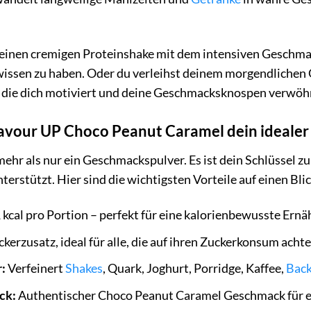
eßt einen cremigen Proteinshake mit dem intensiven Gesch
wissen zu haben. Oder du verleihst deinem morgendlichen
die dich motiviert und deine Geschmacksknospen verwöhnt.
vour UP Choco Peanut Caramel dein idealer B
mehr als nur ein Geschmackspulver. Es ist dein Schlüssel z
nterstützt. Hier sind die wichtigsten Vorteile auf einen Blic
kcal pro Portion – perfekt für eine kalorienbewusste Ern
erzusatz, ideal für alle, die auf ihren Zuckerkonsum acht
:
Verfeinert
Shakes
, Quark, Joghurt, Porridge, Kaffee,
Bac
ck:
Authentischer Choco Peanut Caramel Geschmack für ei