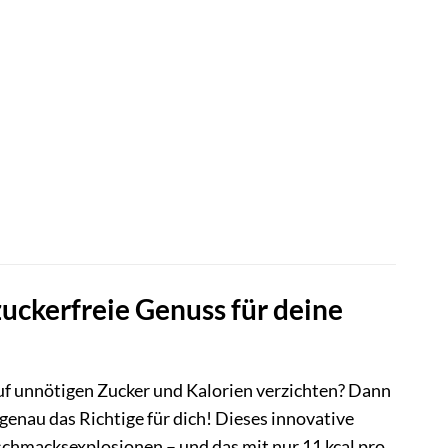
uckerfreie Genuss für deine
uf unnötigen Zucker und Kalorien verzichten? Dann
nau das Richtige für dich! Dieses innovative
chmacksexplosionen – und das mit nur 11 kcal pro