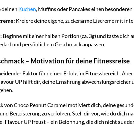
e deinen
Kuchen
, Muffins oder Pancakes einen besondere
creme:
Kreiere deine eigene, zuckerarme Eiscreme mit in
:
Beginne mit einer halben Portion (ca. 3g) und taste dich
Bedarf und persönlichem Geschmack anpassen.
chmack – Motivation für deine Fitnessreise
heidender Faktor für deinen Erfolg im Fitnessbereich. Abe
Flavour UP hilft dir, deine Ernährung abwechslungsreicher
gehen.
k von Choco Peanut Caramel motiviert dich, deine gesun
und Begeisterung zu verfolgen. Stell dir vor, wie du dich n
l Flavour UP freust – ein Belohnung, die dich nicht aus de