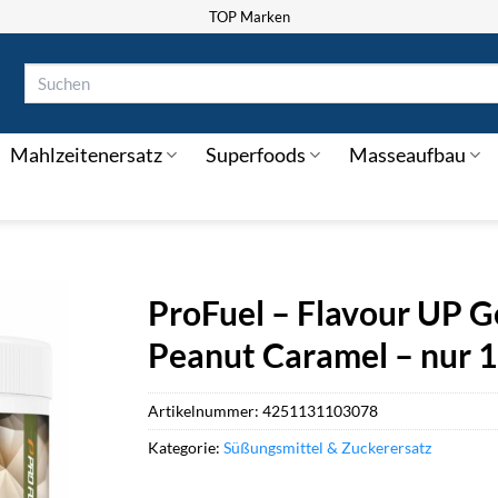
TOP Marken
Suchen
nach:
Mahlzeitenersatz
Superfoods
Masseaufbau
ProFuel – Flavour UP 
Peanut Caramel – nur 1
Artikelnummer:
4251131103078
Kategorie:
Süßungsmittel & Zuckerersatz