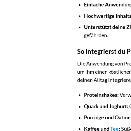
Einfache Anwendun
Hochwertige Inhalts
Unterstützt deine Zi
gefährden.
So integrierst du 
Die Anwendung von ProFu
um ihm einen köstlichen
deinen Alltag integrier
Proteinshakes:
Verwa
Quark und Joghurt:
G
Porridge und Oatme
Kaffee und
Tee
:
Süße