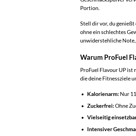
Portion.
Stell dir vor, du geni
ohne ein schlechtes Ge
unwiderstehliche Note, 
Warum ProFuel Fla
ProFuel Flavour UP ist 
die deine Fitnessziele u
Kalorienarm:
Nur 11 
Zuckerfrei:
Ohne Zuck
Vielseitig einsetzbar
Intensiver Geschma