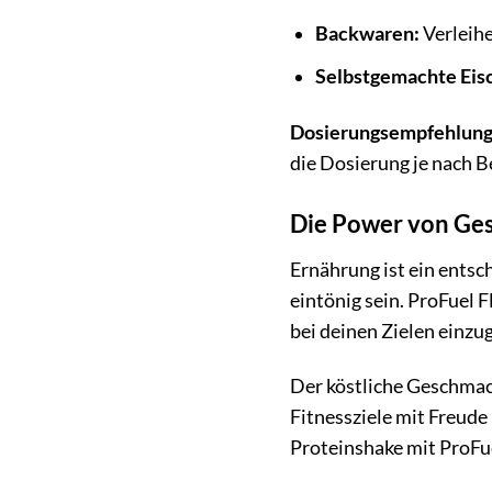
Backwaren:
Verleih
Selbstgemachte Eis
Dosierungsempfehlung
die Dosierung je nach 
Die Power von Ges
Ernährung ist ein entsc
eintönig sein. ProFuel 
bei deinen Zielen einzu
Der köstliche Geschmac
Fitnessziele mit Freude 
Proteinshake mit ProFue