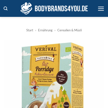
Zum
Inhalt
springen
Start
»
Ernährung
»
Cerealien & Müsli