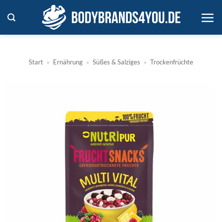
Zum
Inhalt
springen
Start
»
Ernährung
»
Süßes & Salziges
»
Trockenfrüchte