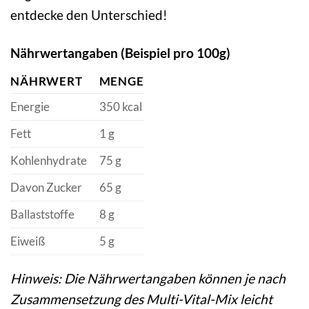
entdecke den Unterschied!
Nährwertangaben (Beispiel pro 100g)
NÄHRWERT
MENGE
Energie
350 kcal
Fett
1 g
Kohlenhydrate
75 g
Davon Zucker
65 g
Ballaststoffe
8 g
Eiweiß
5 g
Hinweis: Die Nährwertangaben können je nach
Zusammensetzung des Multi-Vital-Mix leicht