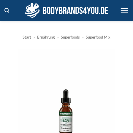
Zum
Inhalt
springen
Start
»
Ernährung
»
Superfoods
»
Superfood Mix