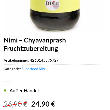
Nimi – Chyavanprash
Fruchtzubereitung
Artikelnummer:
4260145875727
Kategorie:
Superfood Mix
Außer Handel
Ursprünglicher
Aktueller
26,90
€
24,90
€