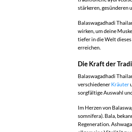
stärkeren, gesünderen u
Balaswagadhadi Thailam i
wirken, um deine Muskel
tiefer in die Welt dies
erreichen.
Die Kraft der Tra
Balaswagadhadi Thailam
verschiedener
Kräuter
u
sorgfältige Auswahl und
Im Herzen von Balaswag
somnifera). Bala, bekan
Regeneration. Ashwagan