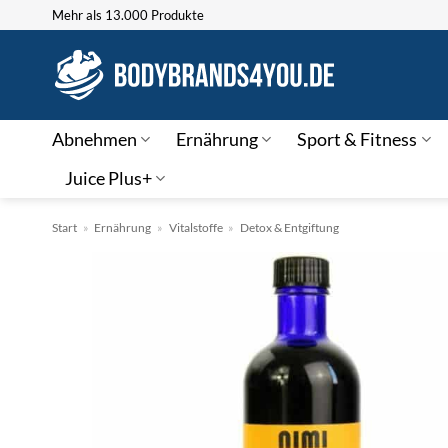
Zum
Mehr als 13.000 Produkte
Inhalt
springen
Abnehmen
Ernährung
Sport & Fitness
Juice Plus+
Start
»
Ernährung
»
Vitalstoffe
»
Detox & Entgiftung