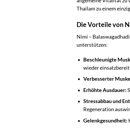
allgemeine Vitalität z
Thailam zu einem einziga
Die Vorteile von 
Nimi – Balaswagadhadi T
unterstützen:
Beschleunigte Musk
wieder einsatzbereit 
Verbesserter Muske
Erhöhte Ausdauer:
S
Stressabbau und En
Regeneration auswir
Gelenkgesundheit:
K