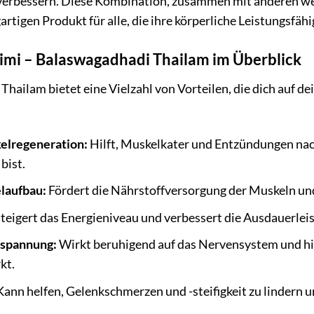
u verbessern. Diese Kombination, zusammen mit anderen w
rtigen Produkt für alle, die ihre körperliche Leistungsfäh
Nimi – Balaswagadhadi Thailam im Überblick
hailam bietet eine Vielzahl von Vorteilen, die dich auf d
elregeneration:
Hilft, Muskelkater und Entzündungen nach
bist.
laufbau:
Fördert die Nährstoffversorgung der Muskeln un
teigert das Energieniveau und verbessert die Ausdauerleis
tspannung:
Wirkt beruhigend auf das Nervensystem und hilf
kt.
ann helfen, Gelenkschmerzen und -steifigkeit zu lindern u