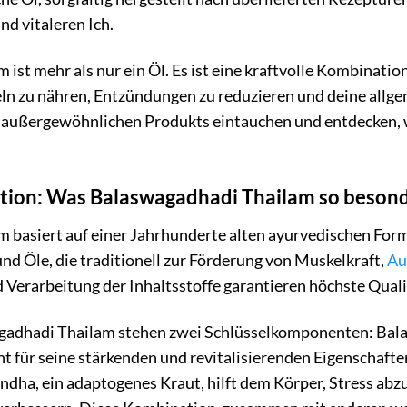
nd vitaleren Ich.
st mehr als nur ein Öl. Es ist eine kraftvolle Kombination
n zu nähren, Entzündungen zu reduzieren und deine allgem
es außergewöhnlichen Produkts eintauchen und entdecken, wi
dition: Was Balaswagadhadi Thailam so beson
 basiert auf einer Jahrhunderte alten ayurvedischen Form
nd Öle, die traditionell zur Förderung von Muskelkraft,
Au
 Verarbeitung der Inhaltsstoffe garantieren höchste Qual
adhadi Thailam stehen zwei Schlüsselkomponenten: Bala (
nt für seine stärkenden und revitalisierenden Eigenschaft
dha, ein adaptogenes Kraut, hilft dem Körper, Stress abz