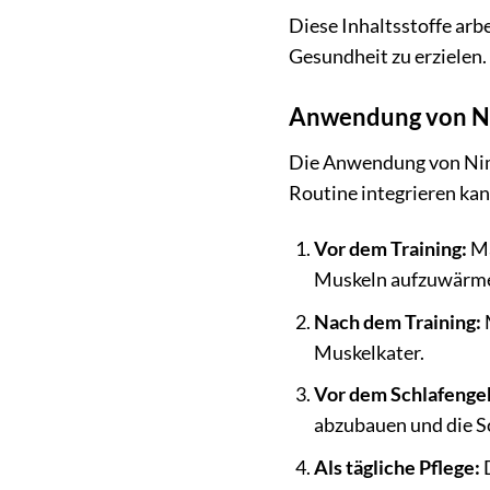
Diese Inhaltsstoffe arb
Gesundheit zu erzielen.
Anwendung von Nim
Die Anwendung von Nimi 
Routine integrieren kan
Vor dem Training:
Ma
Muskeln aufzuwärmen
Nach dem Training:
M
Muskelkater.
Vor dem Schlafenge
abzubauen und die Sc
Als tägliche Pflege:
D