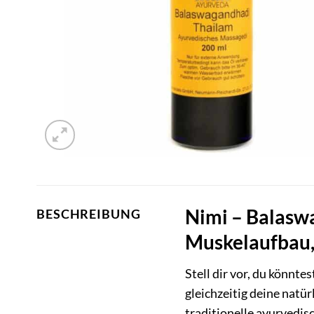
Nimi – Balaswa
BESCHREIBUNG
Muskelaufbau, 
Stell dir vor, du könnte
gleichzeitig deine natü
traditionelle ayurvedisc