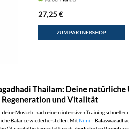
27,25
€
ZUM PARTNERSHOP
gadhadi Thailam: Deine natürliche 
Regeneration und Vitalität
st deine Muskeln nach einem intensiven Training schneller r
rliche Balance wiederherstellen. Mit
Nimi
– Balaswagadhadi
he Öl, sorgfältig hergestellt nach überlieferten Rezepture