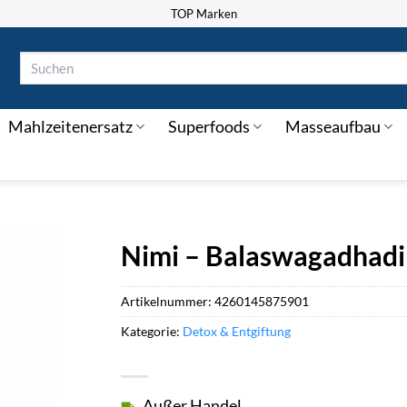
TOP Marken
Suchen
nach:
Mahlzeitenersatz
Superfoods
Masseaufbau
Nimi – Balaswagadhadi
Artikelnummer:
4260145875901
Kategorie:
Detox & Entgiftung
Außer Handel