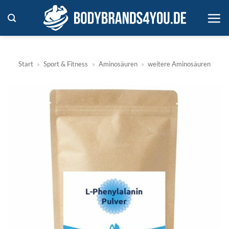
Zum
Inhalt
springen
Start
»
Sport & Fitness
»
Aminosäuren
»
weitere Aminosäuren