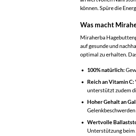
können. Spüre die Energ
Was macht Mirahe
Miraherba Hagebuttenpul
auf gesunde und nachha
optimal zu erhalten. Da
100% natürlich:
Gewo
Reich an Vitamin C:
unterstützt zudem di
Hoher Gehalt an Gal
Gelenkbeschwerden 
Wertvolle Ballaststo
Unterstützung beim