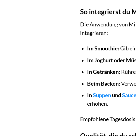
So integrierst du
Die Anwendung von Mirah
integrieren:
Im Smoothie:
Gib ei
Im Joghurt oder Müs
In Getränken:
Rühre 
Beim Backen:
Verwen
In
Suppen
und
Sauc
erhöhen.
Empfohlene Tagesdosis: 
Qualität, die du 