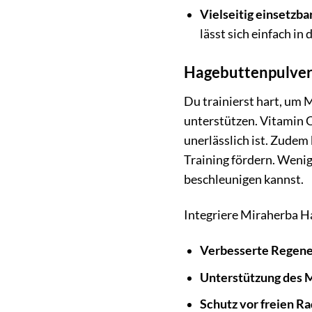
Vielseitig einsetzbar
lässt sich einfach in 
Hagebuttenpulver 
Du trainierst hart, um
unterstützen. Vitamin C
unerlässlich ist. Zude
Training fördern. Wenig
beschleunigen kannst.
Integriere Miraherba Ha
Verbesserte Regene
Unterstützung des 
Schutz vor freien Ra