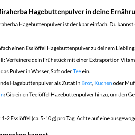
 Miraherba Hagebuttenpulver in deine Ernähr
erba Hagebuttenpulver ist denkbar einfach. Du kannst es 
nfach einen Esslöffel Hagebuttenpulver zu deinem Lieblin
li:
Verfeinere dein Frühstück mit einer Extraportion Vitam
das Pulver in Wasser, Saft oder
Tee
ein.
de Hagebuttenpulver als Zutat in
Brot
,
Kuchen
oder Muff
en
:
Gib einen Teelöffel Hagebuttenpulver hinzu, um den G
1-2 Esslöffel (ca. 5-10 g) pro Tag. Achte auf eine ausgew
schmecken kannst