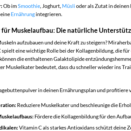
:
Ob im
Smoothie
, Joghurt,
Müsli
oder als Zutat in deine
deine
Ernährung
integrieren.
für Muskelaufbau: Die natürliche Unterstützu
 Muskeln aufzubauen und deine Kraft zu steigern? Miraher
 spielt eine wichtige Rolle bei der Kollagenbildung, die 
m können die enthaltenen Galaktolipide entzündungshemm
er Muskelkater bedeutet, dass du schneller wieder ins Trai
gebuttenpulver in deinen Ernährungsplan und profitiere v
ration:
Reduziere Muskelkater und beschleunige die Erhol
Muskelaufbaus:
Fördere die Kollagenbildung für den Aufb
dikalen:
Vitamin C als starkes Antioxidans schützt deine Z