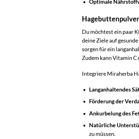
Optimale Nährstoff
Hagebuttenpulver 
Du möchtest ein paar Ki
deine Ziele auf gesunde
sorgen für ein langanh
Zudem kann Vitamin C d
Integriere Miraherba Ha
Langanhaltendes Sät
Förderung der Verd
Ankurbelung des Fet
Natürliche Unterstü
zu müssen.