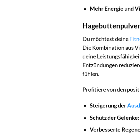
Mehr Energie und Vit
Hagebuttenpulver 
Du möchtest deine
Fitn
Die Kombination aus Vit
deine Leistungsfähigkei
Entzündungen reduzieren
fühlen.
Profitiere von den pos
Steigerung der
Ausd
Schutz der Gelenke:
Verbesserte Regene