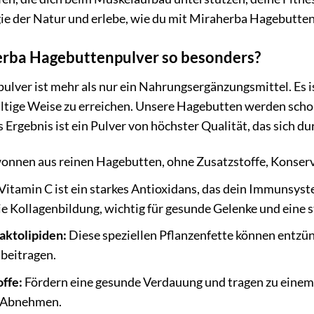
ie der Natur und erlebe, wie du mit Miraherba Hagebuttenp
rba Hagebuttenpulver so besonders?
ver ist mehr als nur ein Nahrungsergänzungsmittel. Es ist 
ltige Weise zu erreichen. Unsere Hagebutten werden schon
s Ergebnis ist ein Pulver von höchster Qualität, das sich d
nnen aus reinen Hagebutten, ohne Zusatzstoffe, Konserv
Vitamin C ist ein starkes Antioxidans, das dein Immunsyste
e Kollagenbildung, wichtig für gesunde Gelenke und eine s
aktolipiden:
Diese speziellen Pflanzenfette können entz
beitragen.
ffe:
Fördern eine gesunde Verdauung und tragen zu einem 
 Abnehmen.