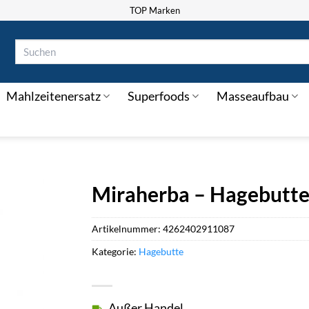
TOP Marken
Suchen
nach:
Mahlzeitenersatz
Superfoods
Masseaufbau
Miraherba – Hagebutte
Artikelnummer:
4262402911087
Kategorie:
Hagebutte
Außer Handel