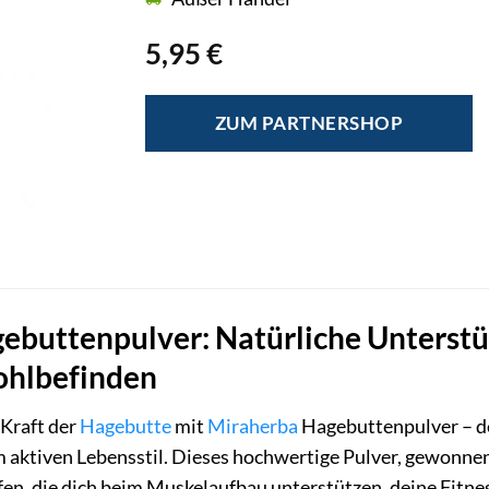
5,95
€
ZUM PARTNERSHOP
ebuttenpulver: Natürliche Unterstü
ohlbefinden
 Kraft der
Hagebutte
mit
Miraherba
Hagebuttenpulver – dei
aktiven Lebensstil. Dieses hochwertige Pulver, gewonnen 
en, die dich beim Muskelaufbau unterstützen, deine Fitnes