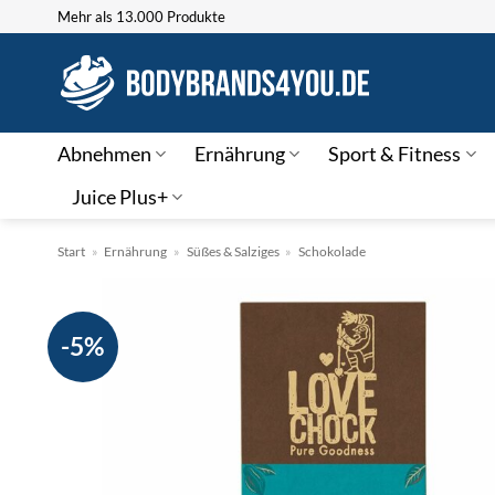
Zum
Mehr als 13.000 Produkte
Inhalt
springen
Abnehmen
Ernährung
Sport & Fitness
Juice Plus+
Start
»
Ernährung
»
Süßes & Salziges
»
Schokolade
-5%