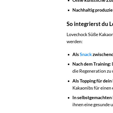
Ohne künstliche Zus
Nachhaltig produzie
So integrierst du
Lovechock Süße Kakaonib
werden:
Als
Snack
zwischend
Nach dem Training:
E
die Regeneration zu 
Als Topping für dein
Kakaonibs für einen e
In selbstgemachten
ihnen eine gesunde 