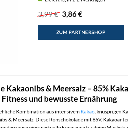
Ursprünglicher
Aktueller
3,99
€
3,86
€
Preis
Preis
war:
ist:
ZUM PARTNERSHOP
3,99 €
3,86 €.
e Kakaonibs & Meersalz – 85% Kakao:
 Fitness und bewusste Ernährung
ehliche Kombination aus intensivem
Kakao
, knusprigen K
bs & Meersalz. Diese Rohschokolade mit 85% Kakaoanteil
ondern auch eine wertvolle Ergänzung für deine Muskelauf