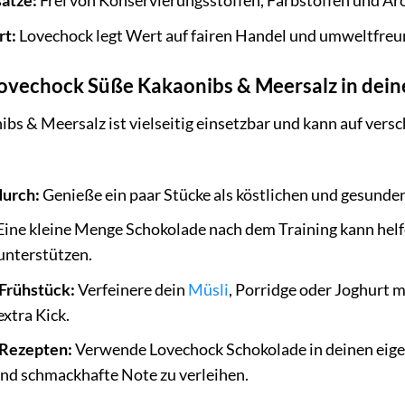
ätze:
Frei von Konservierungsstoffen, Farbstoffen und A
rt:
Lovechock legt Wert auf fairen Handel und umweltfreun
 Lovechock Süße Kakaonibs & Meersalz in dei
s & Meersalz ist vielseitig einsetzbar und kann auf versc
urch:
Genieße ein paar Stücke als köstlichen und gesunden
ine kleine Menge Schokolade nach dem Training kann helf
unterstützen.
 Frühstück:
Verfeinere dein
Müsli
, Porridge oder Joghurt 
xtra Kick.
 Rezepten:
Verwende Lovechock Schokolade in deinen eig
und schmackhafte Note zu verleihen.