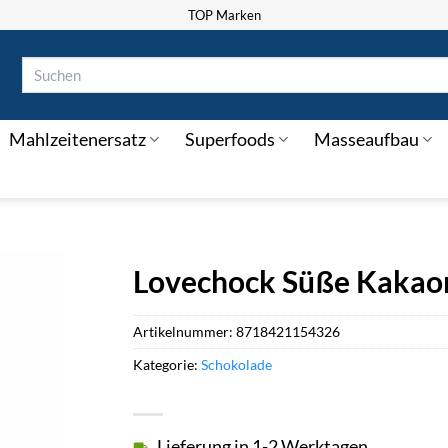
TOP Marken
Suchen
nach:
Mahlzeitenersatz
Superfoods
Masseaufbau
Lovechock Süße Kakao
Artikelnummer:
8718421154326
Kategorie:
Schokolade
Lieferung in 1-2 Werktagen