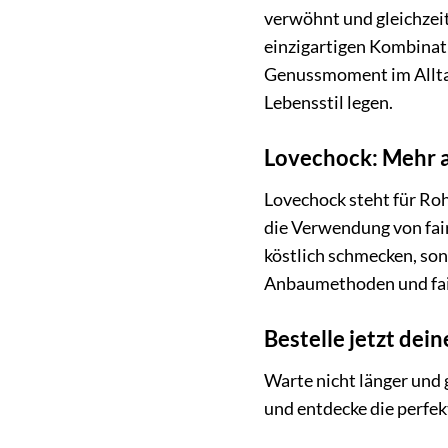
verwöhnt und gleichzeiti
einzigartigen Kombinati
Genussmoment im Alltag 
Lebensstil legen.
Lovechock: Mehr a
Lovechock steht für Ro
die Verwendung von fai
köstlich schmecken, son
Anbaumethoden und fai
Bestelle jetzt de
Warte nicht länger und
und entdecke die perfe