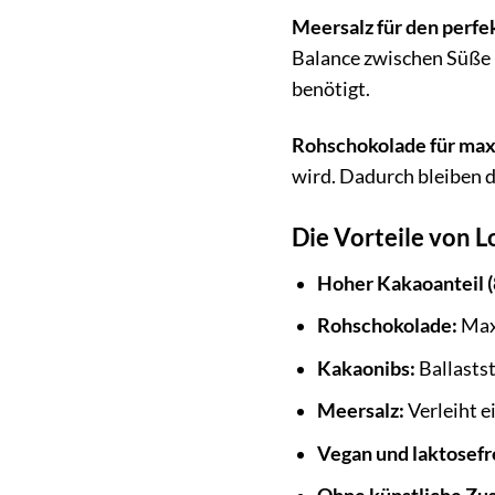
Meersalz für den perf
Balance zwischen Süße 
benötigt.
Rohschokolade für max
wird. Dadurch bleiben d
Die Vorteile von 
Hoher Kakaoanteil (
Rohschokolade:
Maxi
Kakaonibs:
Ballastst
Meersalz:
Verleiht e
Vegan und laktosefr