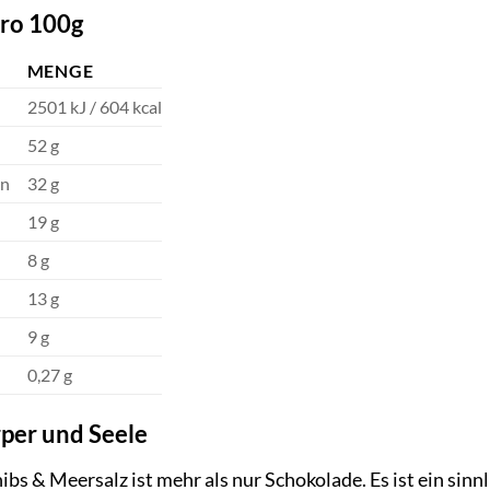
ro 100g
MENGE
2501 kJ / 604 kcal
52 g
en
32 g
19 g
8 g
13 g
9 g
0,27 g
rper und Seele
s & Meersalz ist mehr als nur Schokolade. Es ist ein sin