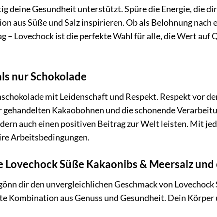
g deine Gesundheit unterstützt. Spüre die Energie, die dir
on aus Süße und Salz inspirieren. Ob als Belohnung nach
– Lovechock ist die perfekte Wahl für alle, die Wert auf 
ls nur Schokolade
hschokolade mit Leidenschaft und Respekt. Respekt vor d
r gehandelten Kakaobohnen und die schonende Verarbeitun
dern auch einen positiven Beitrag zur Welt leisten. Mit j
re Arbeitsbedingungen.
ine Lovechock Süße Kakaonibs & Meersalz und
 gönn dir den unvergleichlichen Geschmack von Lovechock 
kte Kombination aus Genuss und Gesundheit. Dein Körper u