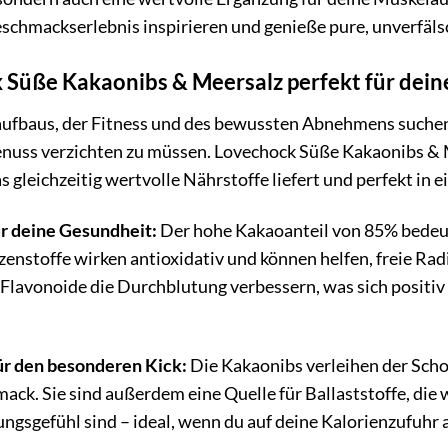
eschmackserlebnis inspirieren und genieße pure, unverfäl
üße Kakaonibs & Meersalz perfekt für deinen
aufbaus, der Fitness und des bewussten Abnehmens suchen
nuss verzichten zu müssen. Lovechock Süße Kakaonibs & Me
 gleichzeitig wertvolle Nährstoffe liefert und perfekt in 
r deine Gesundheit:
Der hohe Kakaoanteil von 85% bedeute
zenstoffe wirken antioxidativ und können helfen, freie Ra
lavonoide die Durchblutung verbessern, was sich positiv 
ür den besonderen Kick:
Die Kakaonibs verleihen der Sch
ck. Sie sind außerdem eine Quelle für Ballaststoffe, die 
ngsgefühl sind – ideal, wenn du auf deine Kalorienzufuhr 