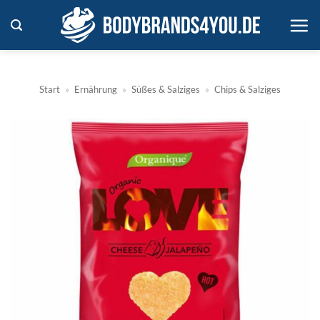
Zum
Inhalt
springen
Start
»
Ernährung
»
Süßes & Salziges
»
Chips & Salziges