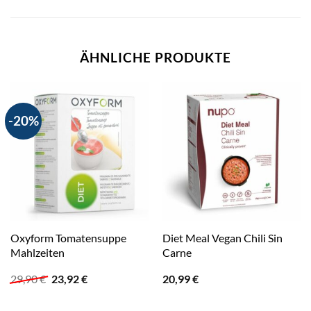
ÄHNLICHE PRODUKTE
-20%
Oxyform Tomatensuppe
Diet Meal Vegan Chili Sin
Mahlzeiten
Carne
Ursprünglicher
Aktueller
29,90
€
23,92
€
20,99
€
Preis
Preis
war:
ist: