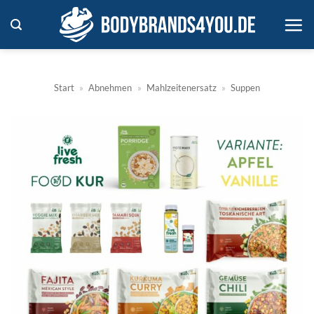
Zum
Inhalt
springen
Start
»
Abnehmen
»
Mahlzeitenersatz
»
Suppen