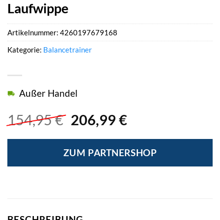
Laufwippe
Artikelnummer:
4260197679168
Kategorie:
Balancetrainer
Außer Handel
Ursprünglicher
Aktueller
154,95
€
206,99
€
Preis
Preis
war:
ist:
ZUM PARTNERSHOP
154,95 €
206,99 €.
BESCHREIBUNG