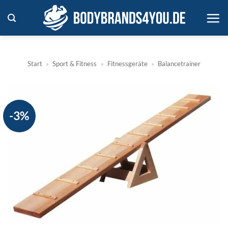
Zum
Inhalt
springen
Start
»
Sport & Fitness
»
Fitnessgeräte
»
Balancetrainer
-3%