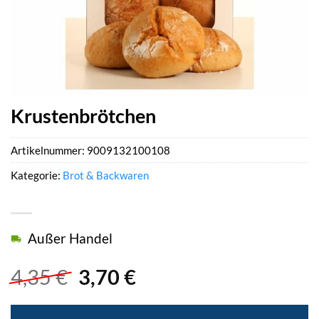
Krustenbrötchen
Artikelnummer:
9009132100108
Kategorie:
Brot & Backwaren
Außer Handel
Ursprünglicher
Aktueller
4,35
€
3,70
€
Preis
Preis
war:
ist: