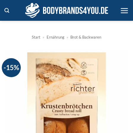
Zum
Inhalt
springen
Start
»
Ernährung
»
Brot & Backwaren
-15%