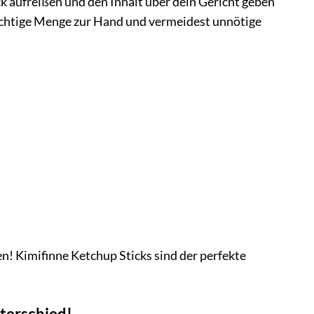
k aufreißen und den Inhalt über dein Gericht geben
ichtige Menge zur Hand und vermeidest unnötige
n! Kimifinne Ketchup Sticks sind der perfekte
nterschied!