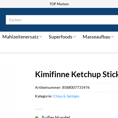
TOP Marken
Suchen
nach:
Mahlzeitenersatz
Superfoods
Masseaufbau
Kimifinne Ketchup Stic
Artikelnummer:
8588007731476
Kategorie:
Chips & Salziges
Außer Handel