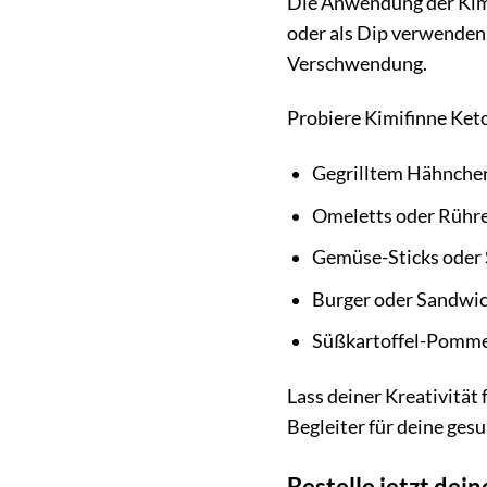
Die Anwendung der Kimif
oder als Dip verwenden
Verschwendung.
Probiere Kimifinne Ketc
Gegrilltem Hähnchen
Omeletts oder Rühre
Gemüse-Sticks oder 
Burger oder Sandwic
Süßkartoffel-Pomm
Lass deiner Kreativität
Begleiter für deine ges
Bestelle jetzt dei