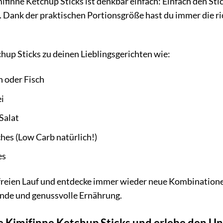
inne Ketchup Sticks ist denkbar einfach: Einfach den Stic
. Dank der praktischen Portionsgröße hast du immer die r
hup Sticks zu deinen Lieblingsgerichten wie:
 oder Fisch
i
Salat
hes (Low Carb natürlich!)
es
 freien Lauf und entdecke immer wieder neue Kombinatione
unde und genussvolle Ernährung.
ne Kimifinne Ketchup Sticks und erlebe den U