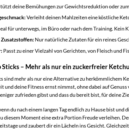
tützt deine Bemühungen zur Gewichtsreduktion oder zum
geschmack:
Verleiht deinen Mahlzeiten eine köstliche K
eal für unterwegs, im Büro oder nach dem Training. Kein K
 Zusatzstoffen:
Nur natürliche Zutaten für ein reines Ges
:
Passt zu einer Vielzahl von Gerichten, von Fleisch und Fi
Sticks – Mehr als nur ein zuckerfreier Ketch
s sind mehr als nur eine Alternative zu herkömmlichem Ket
t und deine Fitness ernst nimmst, ohne dabei auf Genuss v
eniger zufrieden gibst und dass du bereit bist, für deine Zi
n du nach einem langen Tag endlich zu Hause bist und dir
du diesem Moment eine extra Portion Freude verleihen. 
tstage und zaubert dir ein Lächeln ins Gesicht. Gleichzei