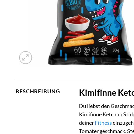
Kimifinne Ketc
BESCHREIBUNG
Du liebst den Geschmack
Kimifinne Ketchup Stick
deiner
Fitness
einzugehe
Tomatengeschmack. Stell