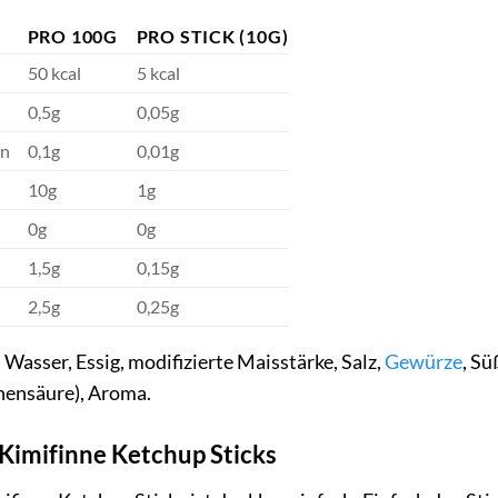
PRO 100G
PRO STICK (10G)
50 kcal
5 kcal
0,5g
0,05g
en
0,1g
0,01g
10g
1g
0g
0g
1,5g
0,15g
2,5g
0,25g
asser, Essig, modifizierte Maisstärke, Salz,
Gewürze
, Sü
nensäure), Aroma.
Kimifinne Ketchup Sticks