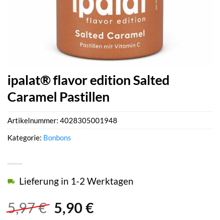
ipalat® flavor edition Salted
Caramel Pastillen
Artikelnummer:
4028305001948
Kategorie:
Bonbons
Lieferung in 1-2 Werktagen
Ursprünglicher
Aktueller
5,97
€
5,90
€