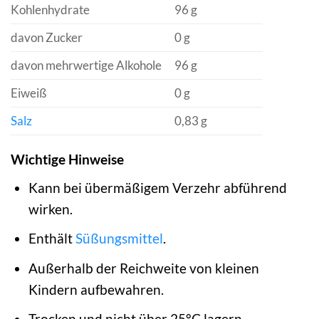
Kohlenhydrate
96 g
davon Zucker
0 g
davon mehrwertige Alkohole
96 g
Eiweiß
0 g
Salz
0,83 g
Wichtige Hinweise
Kann bei übermäßigem Verzehr abführend
wirken.
Enthält
Süßungsmittel
.
Außerhalb der Reichweite von kleinen
Kindern aufbewahren.
Trocken und nicht über 25°C lagern.