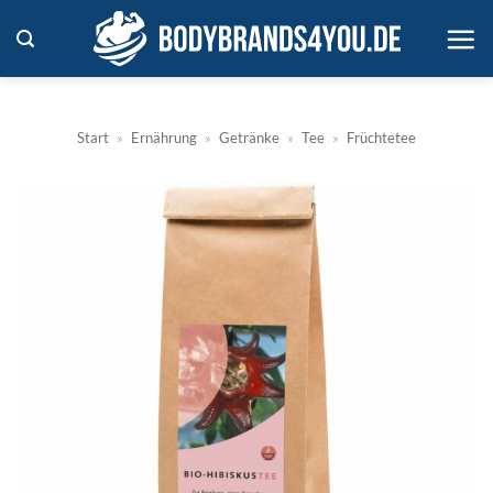
Zum
Inhalt
springen
Start
»
Ernährung
»
Getränke
»
Tee
»
Früchtetee