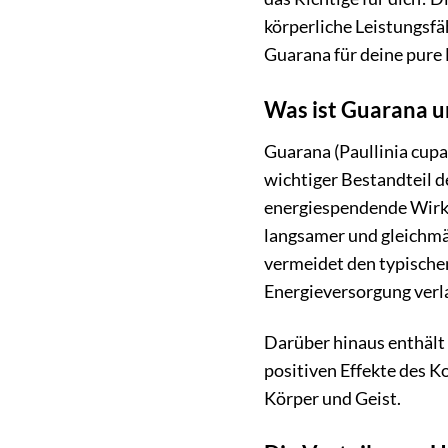
körperliche Leistungsfä
Guarana für deine pure 
Was ist Guarana un
Guarana (Paullinia cupa
wichtiger Bestandteil d
energiespendende Wirku
langsamer und gleichmä
vermeidet den typischen
Energieversorgung verl
Darüber hinaus enthält 
positiven Effekte des 
Körper und Geist.