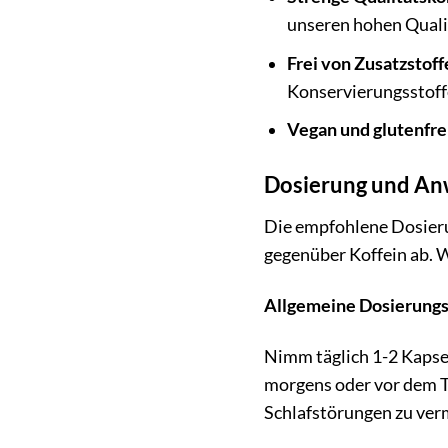
unseren hohen Quali
Frei von Zusatzstoff
Konservierungsstoff
Vegan und glutenfre
Dosierung und Anw
Die empfohlene Dosieru
gegenüber Koffein ab. W
Allgemeine Dosierung
Nimm täglich 1-2 Kapse
morgens oder vor dem T
Schlafstörungen zu ver