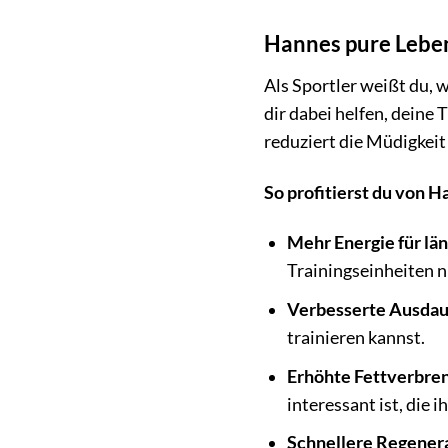
Hannes pure Leben
Als Sportler weißt du, 
dir dabei helfen, deine 
reduziert die Müdigkeit
So profitierst du von 
Mehr Energie für län
Trainingseinheiten ni
Verbesserte Ausdau
trainieren kannst.
Erhöhte Fettverbre
interessant ist, di
Schnellere Regenera