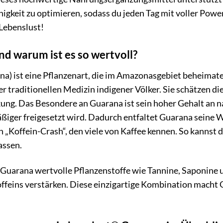
higkeit zu optimieren, sodass du jeden Tag mit voller Power
Lebenslust!
d warum ist es so wertvoll?
na) ist eine Pflanzenart, die im Amazonasgebiet beheimatet
er traditionellen Medizin indigener Völker. Sie schätzen d
ng. Das Besondere an Guarana ist sein hoher Gehalt an n
ßiger freigesetzt wird. Dadurch entfaltet Guarana seine 
 „Koffein-Crash“, den viele von Kaffee kennen. So kannst 
assen.
Guarana wertvolle Pflanzenstoffe wie Tannine, Saponine u
Koffeins verstärken. Diese einzigartige Kombination mach