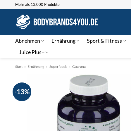
Zum
Mehr als 13.000 Produkte
Inhalt
springen
Abnehmen
Ernährung
Sport & Fitness
Juice Plus+
Start
»
Ernährung
»
Superfoods
»
Guarana
-13%