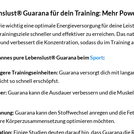
slust® Guarana für dein Training: Mehr Powe
wie wichtig eine optimale Energieversorgung für deine Le
Trainingsziele schneller und effektiver zu erreichen. Das na
 und verbessert die Konzentration, sodass du im Training a
Hannes pure Lebenslust® Guarana beim
Sport
:
gere Trainingseinheiten:
Guarana versorgt dich mit langan
cht so schnell erschöpfst.
er:
Guarana kann die Ausdauer verbessern und die Muskel
nnung:
Guarana kann den Stoffwechsel anregen und die Fet
e ihre Körperzusammensetzung optimieren möchten.
tion:
Einige Studien deuten darauf hin, dass Guarana die