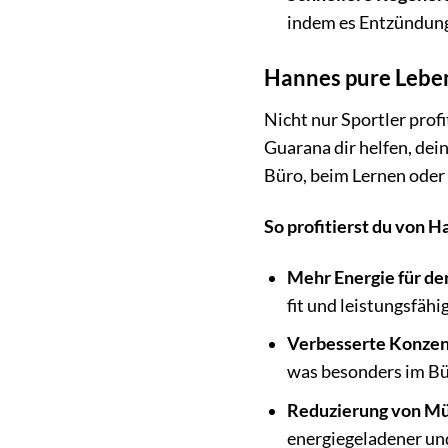
indem es Entzündung
Hannes pure Leben
Nicht nur Sportler prof
Guarana dir helfen, dei
Büro, beim Lernen oder 
So profitierst du von 
Mehr Energie für de
fit und leistungsfähig
Verbesserte Konzen
was besonders im Bür
Reduzierung von Mü
energiegeladener und