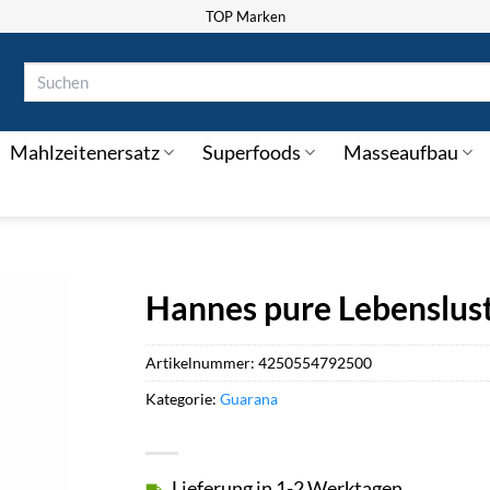
TOP Marken
Suchen
nach:
Mahlzeitenersatz
Superfoods
Masseaufbau
Hannes pure Lebenslu
Artikelnummer:
4250554792500
Kategorie:
Guarana
Lieferung in 1-2 Werktagen