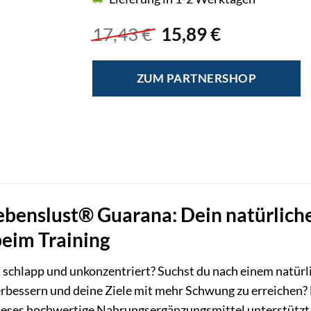
Ursprünglicher
Aktueller
17,43
€
15,89
€
Preis
Preis
war:
ist:
ZUM PARTNERSHOP
17,43 €
15,89 €.
ebenslust® Guarana: Dein natürlich
beim Training
, schlapp und unkonzentriert? Suchst du nach einem natürli
verbessern und deine Ziele mit mehr Schwung zu erreichen
Dieses hochwertige Nahrungsergänzungsmittel unterstützt 