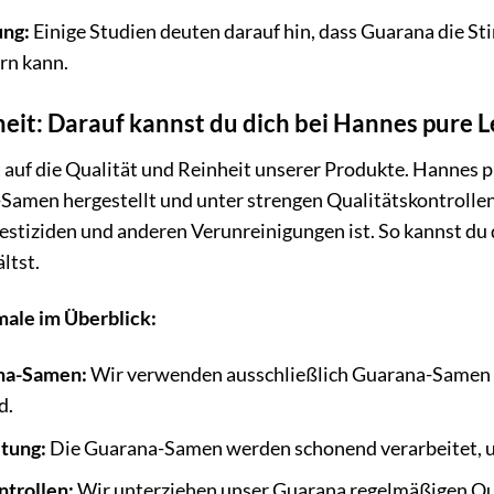
ng:
Einige Studien deuten darauf hin, dass Guarana die S
rn kann.
heit: Darauf kannst du dich bei Hannes pure
auf die Qualität und Reinheit unserer Produkte. Hannes p
amen hergestellt und unter strengen Qualitätskontrollen 
Pestiziden und anderen Verunreinigungen ist. So kannst du d
ltst.
ale im Überblick:
na-Samen:
Wir verwenden ausschließlich Guarana-Samen v
d.
tung:
Die Guarana-Samen werden schonend verarbeitet, um 
ntrollen:
Wir unterziehen unser Guarana regelmäßigen Qual