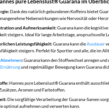
Hannes pure Lebenslust® Guarana im Überblic
rgie:
Dank des natürlich gebundenen Koffeins bietet Gua
 unangenehme Nebenwirkungen wie Nervosität oder Herzr
tration und Aufmerksamkeit:
Guarana kann die kognitive 
it steigern. Ideal für lange Arbeitstage, anspruchsvolle 
rlichen Leistungsfähigkeit:
Guarana kann die
Ausdauer
ve
fähigkeit steigern. Perfekt für Sportler und alle, die im A
m
Abnehmen
:
Guarana kann den Stoffwechsel anregen und d
n
Ernährung
und regelmäßiger Bewegung kann Guarana dich
offe:
Hannes pure Lebenslust® Guarana enthält ausschließl
 Zusätzen, Aromen und Farbstoffen.
eit:
Die sorgfältige Verarbeitung der Guarana-Samen sorgt 
sie optimal aufnehmen und verwerten kann.