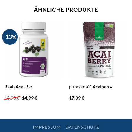
ÄHNLICHE PRODUKTE
-13%
Raab Acai Bio
purasana® Acaiberry
Ursprünglicher
Aktueller
15,90
€
14,99
€
17,39
€
Preis
Preis
war:
ist:
15,90 €
14,99 €.
IMPRESSUM
DATENSCHUTZ