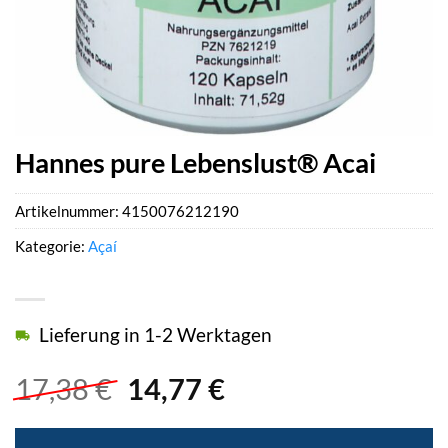
Hannes pure Lebenslust® Acai
Artikelnummer:
4150076212190
Kategorie:
Açaí
Lieferung in 1-2 Werktagen
Ursprünglicher
Aktueller
17,38
€
14,77
€
Preis
Preis
war:
ist: