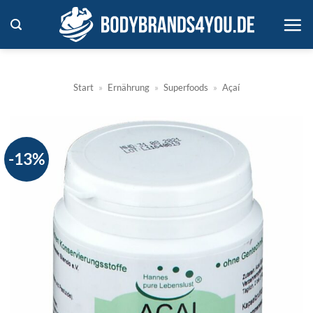
Zum
Inhalt
springen
Start
»
Ernährung
»
Superfoods
»
Açaí
-13%