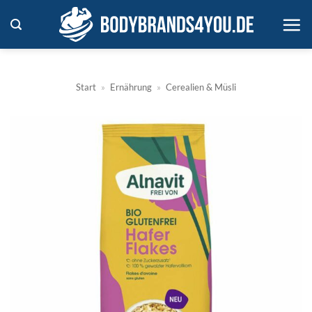
Zum
Inhalt
springen
Start
»
Ernährung
»
Cerealien & Müsli