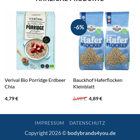
-6%
Verival Bio Porridge Erdbeer
Bauckhof Haferflocken
Chia
Kleinblatt
Ursprünglicher
Aktueller
4,79
€
5,98
€
4,89
€
Preis
Preis
war:
ist:
5,98 €
4,89 €.
IMPRESSUM
DATENSCHUTZ
Copyright 2026 ©
bodybrands4you.de