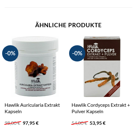
ÄHNLICHE PRODUKTE
-0%
-0%
Hawlik Auricularia Extrakt
Hawlik Cordyceps Extrakt +
Kapseln
Pulver Kapseln
Ursprünglicher
Aktueller
Ursprünglicher
Aktueller
98,00
€
97,95
€
54,00
€
53,95
€
Preis
Preis
Preis
Preis
war:
ist:
war:
ist: