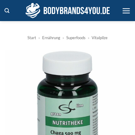
Zum
Inhalt
springen
Start
»
Ernährung
»
Superfoods
»
Vitalpilze