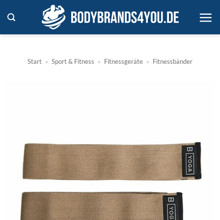
Zum
Inhalt
springen
Start
»
Sport & Fitness
»
Fitnessgeräte
»
Fitnessbänder