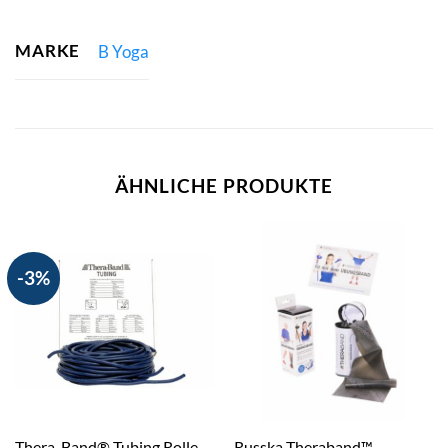
MARKE
B Yoga
ÄHNLICHE PRODUKTE
-3%
Thera-Band® Tubing Rolle,
Russka Theraband™