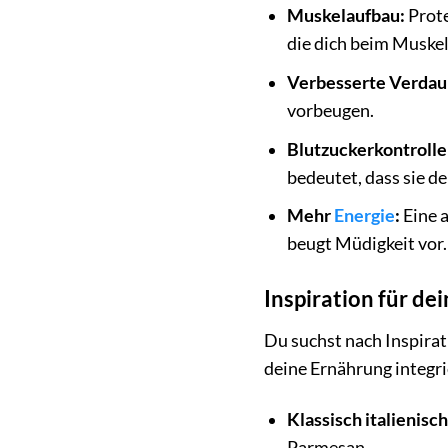
Muskelaufbau:
Prote
die dich beim Muskel
Verbesserte Verdau
vorbeugen.
Blutzuckerkontrolle
bedeutet, dass sie d
Mehr
Energie
:
Eine a
beugt Müdigkeit vor.
Inspiration für d
Du suchst nach Inspirat
deine Ernährung integri
Klassisch italienisch
Parmesan.