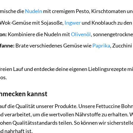
mische die
Nudeln
mit cremigem Pesto, Kirschtomaten un
Wok-Gemüse mit Sojasoße,
Ingwer
und Knoblauch zu den 
on:
Kombiniere die Nudeln mit
Olivenöl
, sonnengetrockne
fanne:
Brate verschiedenes Gemüse wie
Paprika
, Zucchin
 freien Lauf und entdecke deine eigenen Lieblingsrezepte
os.
schmecken kannst
auf die Qualität unserer Produkte. Unsere Fettuccine B
d verarbeitet, um die wertvollen Nährstoffe zu erhalten. 
en Qualitätsstandards teilen. So können wir sicherstellen,
 nahrhaft ist.