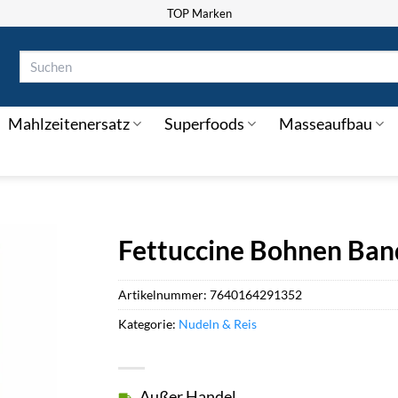
TOP Marken
Suchen
nach:
Mahlzeitenersatz
Superfoods
Masseaufbau
Fettuccine Bohnen Ba
Artikelnummer:
7640164291352
Kategorie:
Nudeln & Reis
Außer Handel