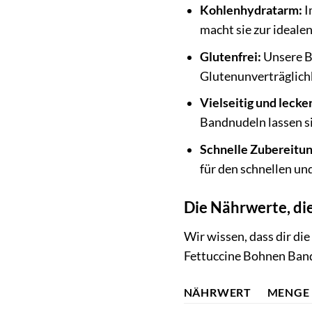
Kohlenhydratarm:
I
macht sie zur ideale
Glutenfrei:
Unsere B
Glutenunverträglichk
Vielseitig und lecker
Bandnudeln lassen si
Schnelle Zubereitun
für den schnellen un
Die Nährwerte, di
Wir wissen, dass dir di
Fettuccine Bohnen Ban
NÄHRWERT
MENGE