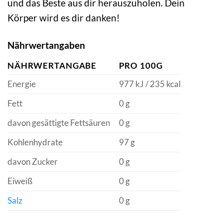
und das Beste aus dir herauszuholen. Dein
Körper wird es dir danken!
Nährwertangaben
NÄHRWERTANGABE
PRO 100G
Energie
977 kJ / 235 kcal
Fett
0 g
davon gesättigte Fettsäuren
0 g
Kohlenhydrate
97 g
davon Zucker
0 g
Eiweiß
0 g
Salz
0 g