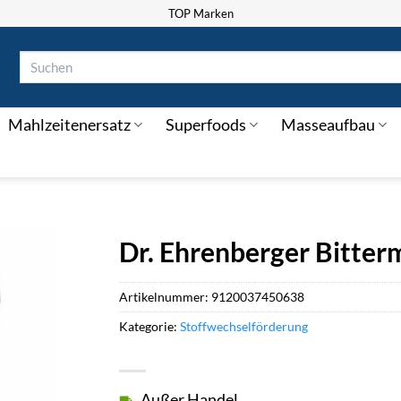
TOP Marken
Suchen
nach:
Mahlzeitenersatz
Superfoods
Masseaufbau
Dr. Ehrenberger Bitter
Artikelnummer:
9120037450638
Kategorie:
Stoffwechselförderung
Außer Handel