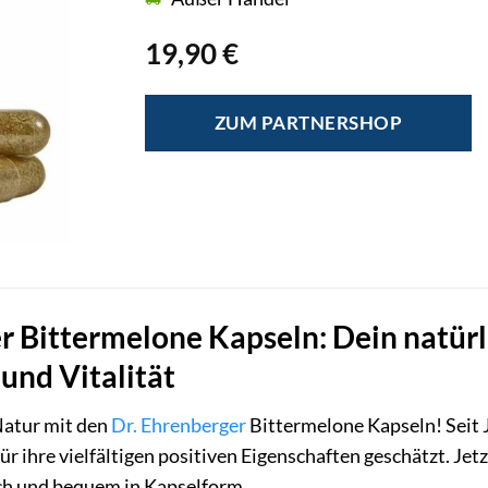
19,90
€
ZUM PARTNERSHOP
r Bittermelone Kapseln: Dein natürli
und Vitalität
Natur mit den
Dr. Ehrenberger
Bittermelone Kapseln! Seit 
ür ihre vielfältigen positiven Eigenschaften geschätzt. Je
ach und bequem in Kapselform.