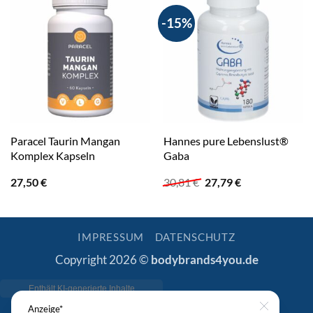
-15%
Paracel Taurin Mangan
Hannes pure Lebenslust®
Komplex Kapseln
Gaba
Ursprünglicher
Aktueller
27,50
€
30,81
€
27,79
€
Preis
Preis
war:
ist:
30,81 €
27,79 €.
IMPRESSUM
DATENSCHUTZ
Copyright 2026 ©
bodybrands4you.de
Anzeige*
Close