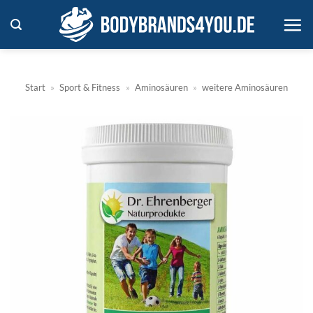
Zum
Inhalt
springen
Start
»
Sport & Fitness
»
Aminosäuren
»
weitere Aminosäuren