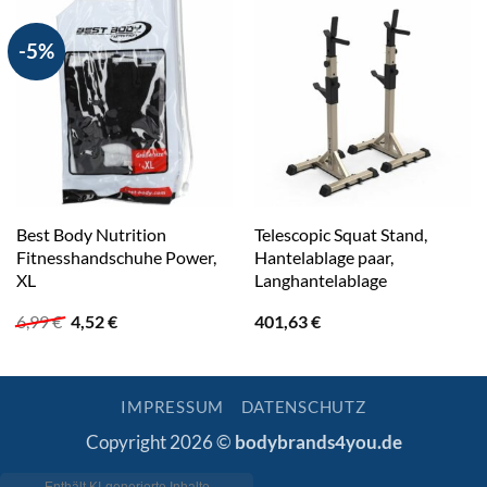
-5%
Best Body Nutrition
Telescopic Squat Stand,
Fitnesshandschuhe Power,
Hantelablage paar,
XL
Langhantelablage
Ursprünglicher
Aktueller
6,99
€
4,52
€
401,63
€
Preis
Preis
war:
ist:
6,99 €
4,52 €.
IMPRESSUM
DATENSCHUTZ
Copyright 2026 ©
bodybrands4you.de