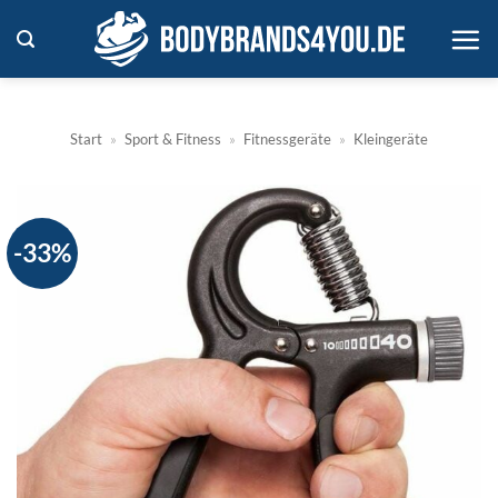
Zum
Inhalt
springen
Start
»
Sport & Fitness
»
Fitnessgeräte
»
Kleingeräte
-33%