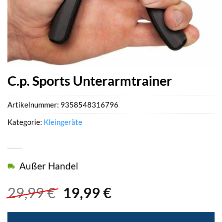
C.p. Sports Unterarmtrainer
Artikelnummer:
9358548316796
Kategorie:
Kleingeräte
Außer Handel
Ursprünglicher
Aktueller
29,99
€
19,99
€
Preis
Preis
war:
ist: