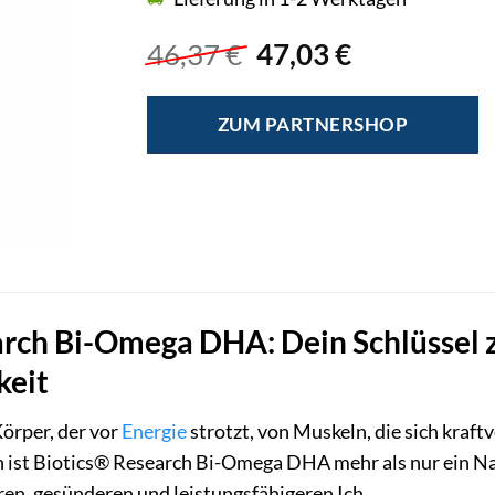
Ursprünglicher
Aktueller
46,37
€
47,03
€
Preis
Preis
war:
ist:
ZUM PARTNERSHOP
46,37 €
47,03 €.
arch Bi-Omega DHA: Dein Schlüssel 
keit
örper, der vor
Energie
strotzt, von Muskeln, die sich kraftv
 ist Biotics® Research Bi-Omega DHA mehr als nur ein Nah
en, gesünderen und leistungsfähigeren Ich.