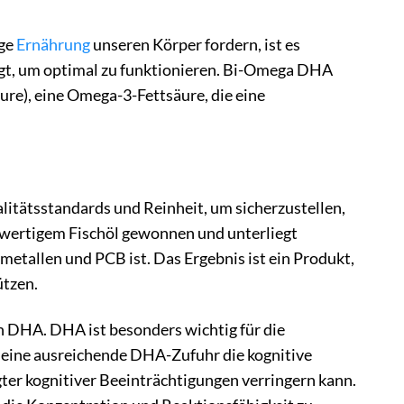
ige
Ernährung
unseren Körper fordern, ist es
ötigt, um optimal zu funktionieren. Bi-Omega DHA
re), eine Omega-3-Fettsäure, die eine
litätsstandards und Reinheit, um sicherzustellen,
wertigem Fischöl gewonnen und unterliegt
metallen und PCB ist. Das Ergebnis ist ein Produkt,
ützen.
 DHA. DHA ist besonders wichtig für die
s eine ausreichende DHA-Zufuhr die kognitive
gter kognitiver Beeinträchtigungen verringern kann.