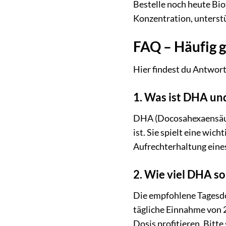
Bestelle noch heute Bi
Konzentration, unterst
FAQ – Häufig 
Hier findest du Antwort
1. Was ist DHA und
DHA (Docosahexaensäure)
ist. Sie spielt eine wic
Aufrechterhaltung eines
2. Wie viel DHA so
Die empfohlene Tagesdo
tägliche Einnahme von 
Dosis profitieren. Bitt