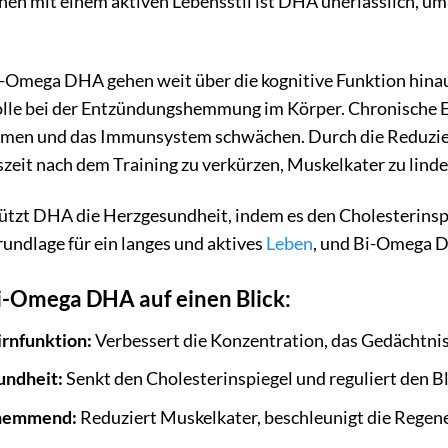
en mit einem aktiven Lebensstil ist DHA unerlässlich, um
Bi-Omega DHA gehen weit über die kognitive Funktion hin
Rolle bei der Entzündungshemmung im Körper. Chronische 
amen und das Immunsystem schwächen. Durch die Reduz
szeit nach dem Training zu verkürzen, Muskelkater zu lin
tzt DHA die Herzgesundheit, indem es den Cholesterinspie
rundlage für ein langes und aktives
Leben
, und Bi-Omega DH
Bi-Omega DHA auf einen Blick:
irnfunktion:
Verbessert die Konzentration, das Gedächtnis 
undheit:
Senkt den Cholesterinspiegel und reguliert den B
shemmend:
Reduziert Muskelkater, beschleunigt die Regen