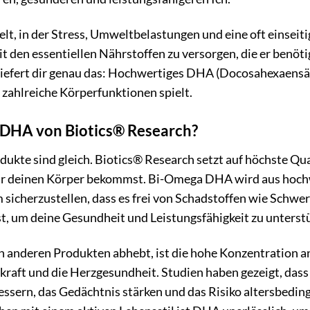
t, in der Stress, Umweltbelastungen und eine oft einseit
mit den essentiellen Nährstoffen zu versorgen, die er ben
liefert dir genau das: Hochwertiges DHA (Docosahexaensäu
 zahlreiche Körperfunktionen spielt.
HA von Biotics® Research?
ukte sind gleich. Biotics® Research setzt auf höchste Qua
für deinen Körper bekommst. Bi-Omega DHA wird aus hoch
 sicherzustellen, dass es frei von Schadstoffen wie Schwer
t, um deine Gesundheit und Leistungsfähigkeit zu unterst
nderen Produkten abhebt, ist die hohe Konzentration an
kraft und die Herzgesundheit. Studien haben gezeigt, das
essern, das Gedächtnis stärken und das Risiko altersbedin