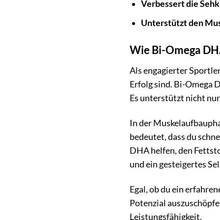
Verbessert die Sehk
Unterstützt den Mu
Wie Bi-Omega DHA 
Als engagierter Sportle
Erfolg sind. Bi-Omega 
Es unterstützt nicht nu
In der Muskelaufbaupha
bedeutet, dass du schne
DHA helfen, den Fettsto
und ein gesteigertes Se
Egal, ob du ein erfahren
Potenzial auszuschöpfen
Leistungsfähigkeit.