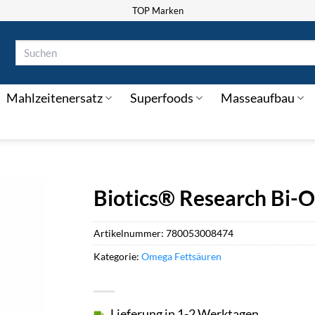
TOP Marken
Suchen
nach:
Mahlzeitenersatz
Superfoods
Masseaufbau
Biotics® Research Bi
Artikelnummer:
780053008474
Kategorie:
Omega Fettsäuren
Lieferung in 1-2 Werktagen