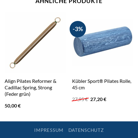
ÄHNLICHE PRODUKTE
-3%
Align Pilates Reformer &
Kübler Sport® Pilates Rolle,
Cadillac Spring, Strong
45 cm
(Feder grün)
Ursprünglicher
Aktueller
27,95
€
27,20
€
Preis
Preis
50,00
€
war:
ist:
27,95 €
27,20 €.
IMPRESSUM
DATENSCHUTZ