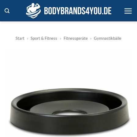
Zum
Inhalt
springen
Start
»
Sport & Fitness
»
Fitnessgeräte
»
Gymnastikbälle