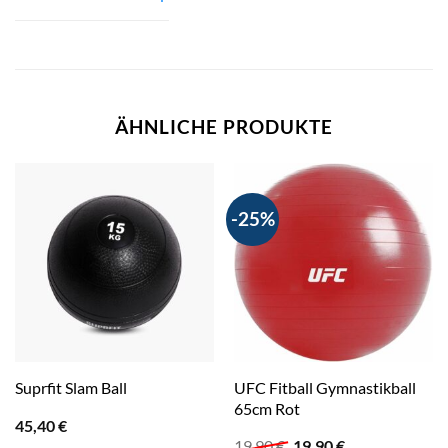
ÄHNLICHE PRODUKTE
-25%
UFC Fitball Gymnastikball
Suprfit Slam Ball
65cm Rot
45,40
€
Ursprünglicher
Aktueller
19,90
€
19,90
€