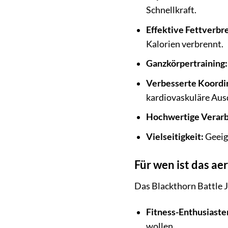
Schnellkraft.
Effektive Fettverbr
Kalorien verbrennt.
Ganzkörpertraining:
Verbesserte Koordi
kardiovaskuläre Aus
Hochwertige Verarb
Vielseitigkeit:
Geeign
Für wen ist das a
Das Blackthorn Battle J
Fitness-Enthusiaste
wollen.