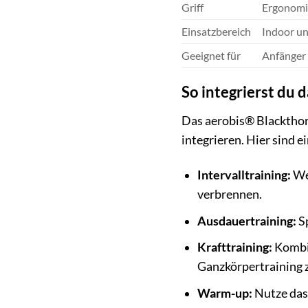
Griff
Ergonomis
Einsatzbereich
Indoor u
Geeignet für
Anfänger 
So integrierst du 
Das aerobis® Blackthorn
integrieren. Hier sind e
Intervalltraining:
Wec
verbrennen.
Ausdauertraining:
Sp
Krafttraining:
Kombin
Ganzkörpertraining z
Warm-up:
Nutze das 