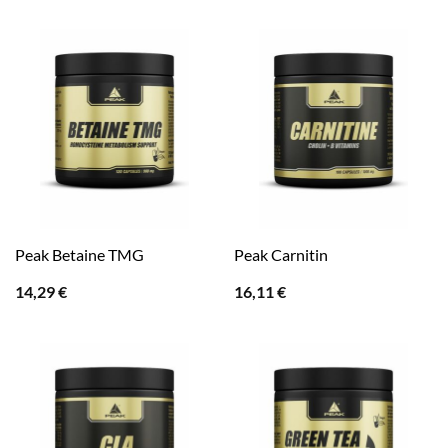
war:
ist:
war:
ist:
29,90 €
23,92 €.
29,90 €
23,92 €.
Peak Betaine TMG
Peak Carnitin
14,29
€
16,11
€