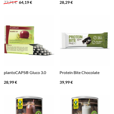
Ursprünglicher
Aktueller
77,71
€
64,19
€
28,29
€
Preis
Preis
war:
ist:
77,71 €
64,19 €.
plantoCAPS® Gluco 3.0
Protein Bite Chocolate
28,99
€
39,99
€