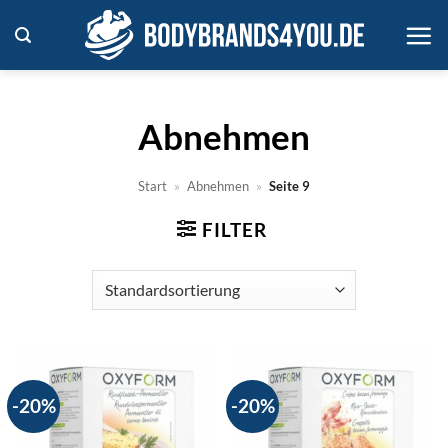
Zum
Inhalt
springen
Abnehmen
Start
»
Abnehmen
»
Seite 9
FILTER
-20%
-20%