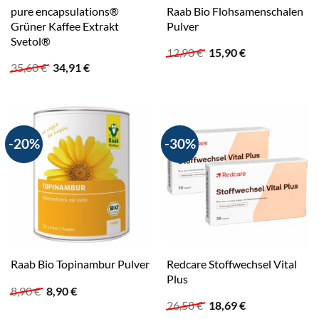
pure encapsulations®
Raab Bio Flohsamenschalen
Grüner Kaffee Extrakt
Pulver
Svetol®
Ursprünglicher
Aktueller
12,90
€
15,90
€
Preis
Preis
Ursprünglicher
Aktueller
35,60
€
34,91
€
war:
ist:
Preis
Preis
12,90 €
15,90 €.
war:
ist:
35,60 €
34,91 €.
-20%
-30%
Redcare Stoffwechsel Vital
Raab Bio Topinambur Pulver
Plus
Ursprünglicher
Aktueller
8,90
€
8,90
€
Preis
Preis
Ursprünglicher
Aktueller
26,58
€
18,69
€
war:
ist:
Preis
Preis