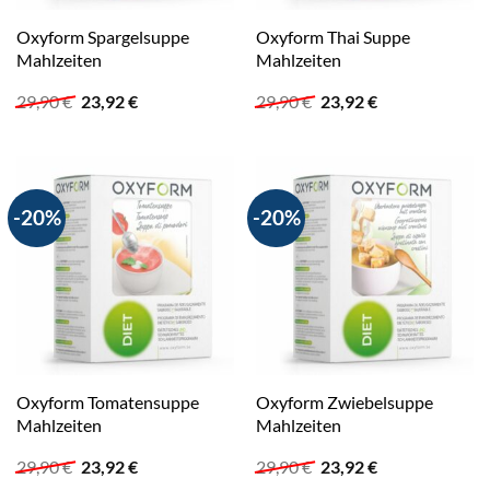
Oxyform Spargelsuppe
Oxyform Thai Suppe
Mahlzeiten
Mahlzeiten
Ursprünglicher
Aktueller
Ursprünglicher
Aktueller
29,90
€
23,92
€
29,90
€
23,92
€
Preis
Preis
Preis
Preis
war:
ist:
war:
ist:
29,90 €
23,92 €.
29,90 €
23,92 €.
-20%
-20%
Oxyform Tomatensuppe
Oxyform Zwiebelsuppe
Mahlzeiten
Mahlzeiten
Ursprünglicher
Aktueller
Ursprünglicher
Aktueller
29,90
€
23,92
€
29,90
€
23,92
€
Preis
Preis
Preis
Preis