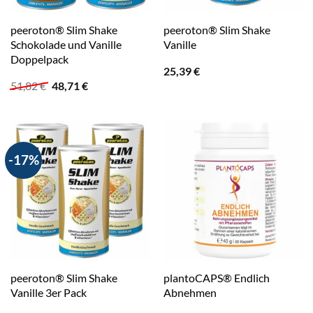
peeroton® Slim Shake
peeroton® Slim Shake
Schokolade und Vanille
Vanille
Doppelpack
25,39
€
Ursprünglicher
Aktueller
51,82
€
48,71
€
Preis
Preis
war:
ist:
51,82 €
48,71 €.
-17%
peeroton® Slim Shake
plantoCAPS® Endlich
Vanille 3er Pack
Abnehmen