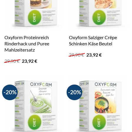
Oxyform Proteinreich
Oxyform Salziger Crêpe
Rinderhack und Puree
Schinken Käse Beutel
Mahlzeitersatz
Ursprünglicher
Aktueller
29,90
€
23,92
€
Preis
Preis
Ursprünglicher
Aktueller
29,90
€
23,92
€
war:
ist:
Preis
Preis
29,90 €
23,92 €.
war:
ist:
29,90 €
23,92 €.
-20%
-20%