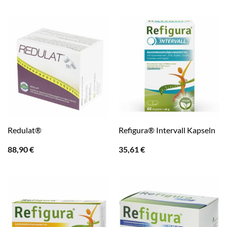
8,90 €
8,90 €.
war:
ist:
26,58 €
18,69 €.
Redulat®
Refigura® Intervall Kapseln
88,90
€
35,61
€