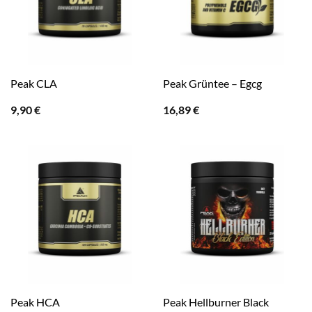
Peak CLA
Peak Grüntee – Egcg
9,90
€
16,89
€
Peak Hellburner Black
Peak HCA