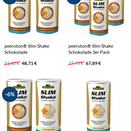
peeroton® Slim Shake
peeroton® Slim Shake
Schokolade
Schokolade 3er Pack
Ursprünglicher
Aktueller
Ursprünglicher
Aktueller
51,82
€
48,71
€
77,73
€
67,89
€
Preis
Preis
Preis
Preis
war:
ist:
war:
ist:
51,82 €
48,71 €.
77,73 €
67,89 €.
-6%